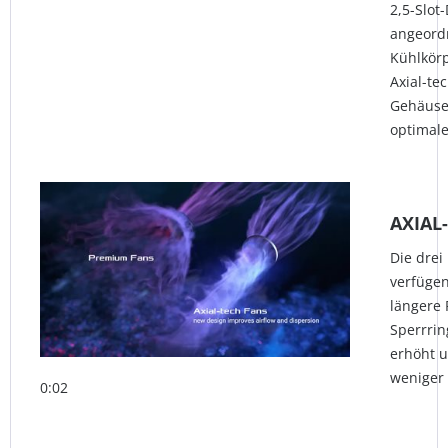
2,5-Slot
angeord
Kühlkörp
Axial-te
Gehäuse
optimale
AXIAL
Die drei
verfügen
längere 
Sperrrin
erhöht u
weniger 
0:02