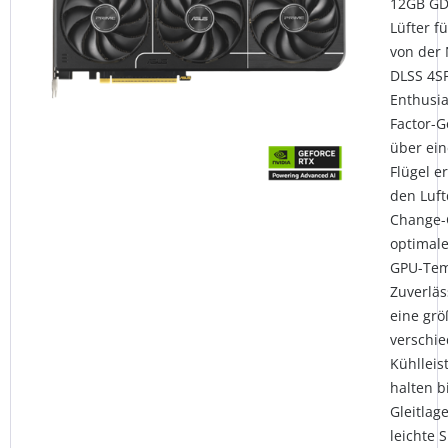
12GB GDD
Lüfter f
von der 
DLSS 4SF
Enthusia
Factor-G
über ein
Flügel e
den Luft
Change-
optimal
GPU-Tem
Zuverläs
eine grö
verschie
Kühlleis
halten b
Gleitlag
leichte S