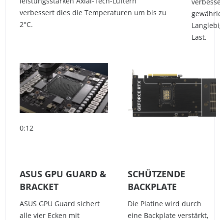
leistungsstarken Axial-Tech-Lüftern
verbess
verbessert dies die Temperaturen um bis zu
gewährle
2°C.
Langlebi
Last.
0:12
ASUS GPU GUARD &
SCHÜTZENDE
BRACKET
BACKPLATE
ASUS GPU Guard sichert
Die Platine wird durch
alle vier Ecken mit
eine Backplate verstärkt,