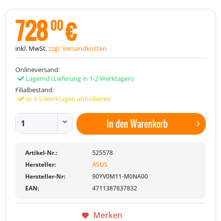
728
€
00
inkl. MwSt.
zzgl. Versandkosten
Onlineversand:
Lagernd
(Lieferung in 1-2 Werktagen)
Filialbestand:
In 3-5 Werktagen abholbereit
In den
Warenkorb
Artikel-Nr.:
525578
Hersteller:
ASUS
Hersteller-Nr:
90YV0M11-M0NA00
EAN:
4711387837832
Merken