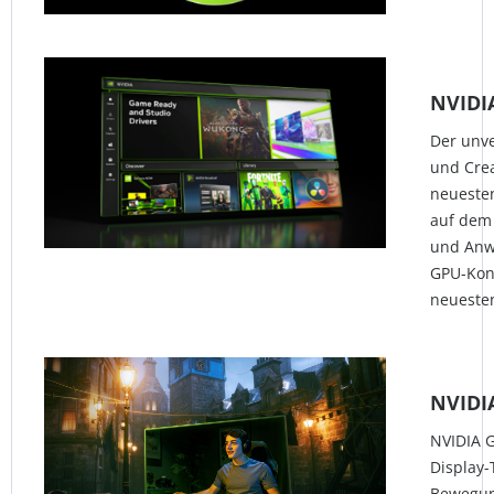
NVIDI
Der unve
und Crea
neueste
auf dem 
und Anw
GPU-Kon
neueste
NVIDI
NVIDIA G
Display-
Bewegun