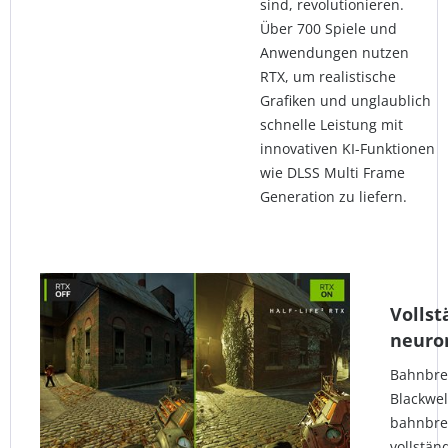
sind, revolutionieren.
Über 700 Spiele und
Anwendungen nutzen
RTX, um realistische
Grafiken und unglaublich
schnelle Leistung mit
innovativen KI-Funktionen
wie DLSS Multi Frame
Generation zu liefern.
Vollst
neuro
Bahnbre
Blackwel
bahnbre
vollstän