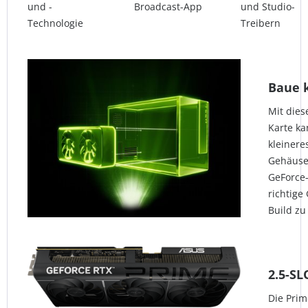
und -
Broadcast-App
und Studio-
Technologie
Treibern
Baue k
Mit dies
Karte ka
kleiner
Gehäusen
GeForce-
richtige
Build zu
2.5-S
Die Prim