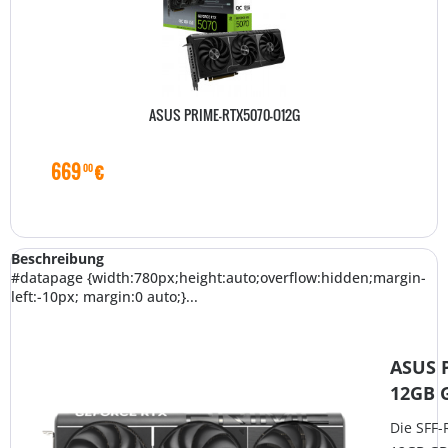
ASUS PRIME-RTX5070-O12G
669
€
00
Beschreibung
#datapage {width:780px;height:auto;overflow:hidden;margin-
left:-10px; margin:0 auto;}...
ASUS 
12GB 
Die SFF