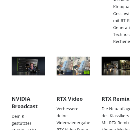
Kinoqual
Geschwin
mit RT-R
Generat
Technolo
Rechenei
NVIDIA
RTX Video
RTX Remix
Broadcast
Verbessere
Die Neuauflag
deine
des Klassiker
Dein KI-
Videowiedergabe
Mit RTX Remix
gestütztes
RTX Video Super
können Modd