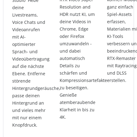
Studio Hebe
Resolution and
ganz einfach
deine
HDR nutzt KI, um
Spiel-Assets
Livestreams,
deine Videos in
erfassen,
Voice Chats und
Chrome, Edge
Materialien mi
Videoanrufen
oder Firefox
KI-Tools
mit AI-
umzuwandeln -
verbessern u
optimierter
und dabei
beeindrucken
Sprach- und
automatisch
RTX-Remaster
Videoübertragung
Details zu
mit Raytracing
auf die nächste
schärfen und
und DLSS
Ebene. Entferne
Kompressionsartefakte
erstellen.
störende
zu beseitigen.
Hintergrundgeräusche,
Genieße
passe deinen
atemberaubende
Hintergrund an
Klarheit in bis zu
und vieles mehr
4K.
mit nur einem
Knopfdruck.