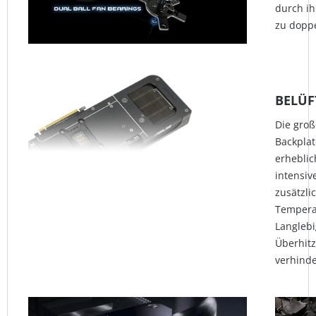
durch ih
zu doppe
BELÜF
Die groß
Backpla
erheblic
intensiv
zusätzli
Temperat
Langlebi
Überhitz
verhinde