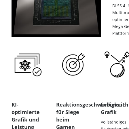
DLSS 4 
Multipr
optimier
Mega Geo
Plattfor
KI-
Reaktionsgeschwindigkeit
Lebensech
optimierte
für Siege
Grafik
Grafik und
beim
Vollständiges
Leistung
Gamen
Raytracing mit