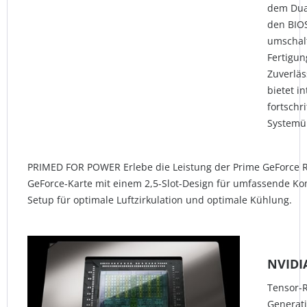
dem Dua
den BIOS
umschal
Fertigun
Zuverläs
bietet i
fortschr
System
PRIMED FOR POWER Erlebe die Leistung der Prime GeForce RT
GeForce-Karte mit einem 2,5-Slot-Design für umfassende Kom
Setup für optimale Luftzirkulation und optimale Kühlung.
NVIDIA
Tensor-R
Generati