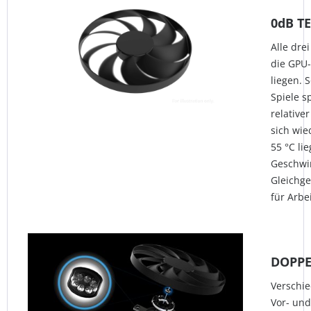
0dB T
Alle dre
die GPU-
liegen. 
Spiele s
relative
sich wie
55 °C lie
Geschwin
Gleichge
für Arbei
DOPPE
Verschie
Vor- und