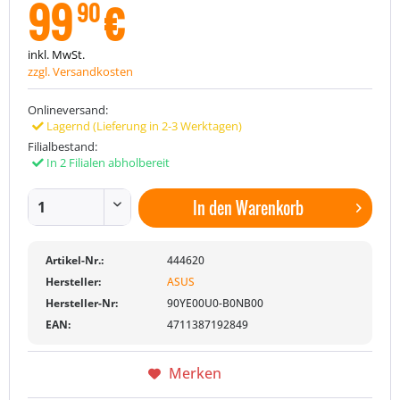
99
€
90
inkl. MwSt.
zzgl. Versandkosten
Onlineversand:
Lagernd (Lieferung in 2-3 Werktagen)
Filialbestand:
In 2 Filialen abholbereit
In den
Warenkorb
Artikel-Nr.:
444620
Hersteller:
ASUS
Hersteller-Nr:
90YE00U0-B0NB00
EAN:
4711387192849
Merken