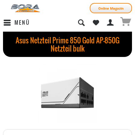
Online Magazin
MENÜ
Asus Netzteil Prime 850 Gold AP-850G
Netzteil bulk