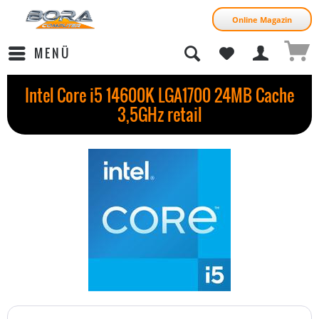
Online Magazin
MENÜ
Intel Core i5 14600K LGA1700 24MB Cache
3,5GHz retail