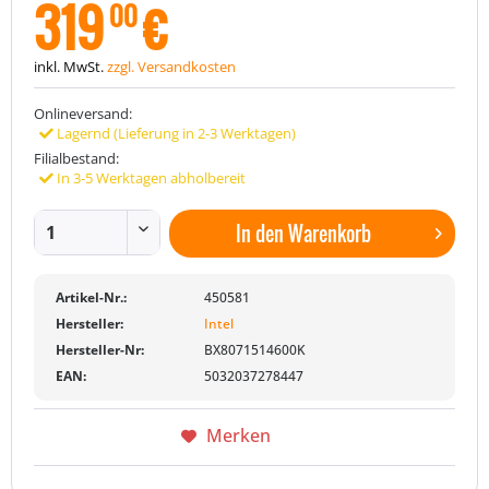
319
€
00
inkl. MwSt.
zzgl. Versandkosten
Onlineversand:
Lagernd (Lieferung in 2-3 Werktagen)
Filialbestand:
In 3-5 Werktagen abholbereit
In den
Warenkorb
Artikel-Nr.:
450581
Hersteller:
Intel
Hersteller-Nr:
BX8071514600K
EAN:
5032037278447
Merken