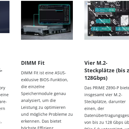
DIMM Fit
Vier M.2-
-
Steckplätze (bis 
DIMM Fit ist eine ASUS-
128Gbps)
exklusive BIOS-Funktion,
die einzelne
ory
Das PRIME Z890-P biet
Speichermodule genau
t eine
insgesamt vier M.2-
analysiert, um die
are-
Steckplätze, darunter
Leistung zu optimieren
ern
einen, der
und mögliche Probleme zu
Datenübertragungsges
erkennen. Das bietet
-
von bis zu 128 Gbps ü
höchste Effizienz,