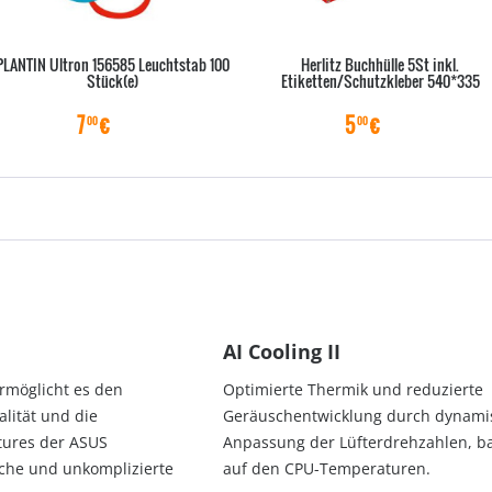
PLANTIN Ultron 156585 Leuchtstab 100
Herlitz Buchhülle 5St inkl.
Stück(e)
Etiketten/Schutzkleber 540*335
7
€
5
€
00
00
AI Cooling II
rmöglicht es den
Optimierte Thermik und reduzierte
alität und die
Geräuschentwicklung durch dynami
tures der ASUS
Anpassung der Lüfterdrehzahlen, b
che und unkomplizierte
auf den CPU-Temperaturen.