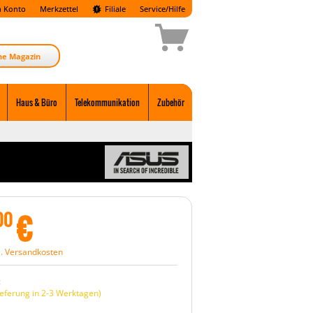
 Konto
Merkzettel
Filiale
Service/Hilfe
ne Magazin
Haus & Büro
Telekommunikation
Zubehör
€
00
l. Versandkosten
:
eferung in 2-3 Werktagen)