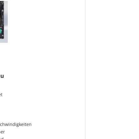
zu
et
chwindigkeiten
ber