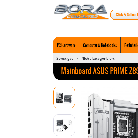
Click & Collect 
PC Hardware
Computer & Notebooks
Peripheri
Sonstiges
Nicht kategorisiert
Mainboard ASUS PRIME Z890