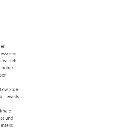
der
zessoren
twickelt,
t hoher
ber
 Low-Side-
r jeweils
timale
tät und
 Intel®