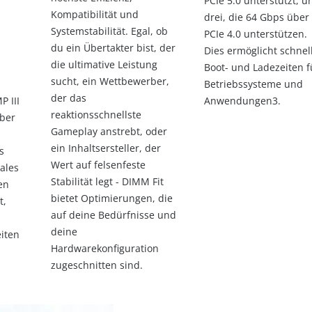
PCIe 5.0 unterstützt, u
Kompatibilität und
drei, die 64 Gbps über
Systemstabilität. Egal, ob
PCIe 4.0 unterstützen.
du ein Übertakter bist, der
Dies ermöglicht schnel
die ultimative Leistung
Boot- und Ladezeiten f
sucht, ein Wettbewerber,
-
Betriebssysteme und
der das
P III
Anwendungen3.
reaktionsschnellste
iber
Gameplay anstrebt, oder
ein Inhaltsersteller, der
s
Wert auf felsenfeste
males
Stabilität legt - DIMM Fit
en
bietet Optimierungen, die
t,
auf deine Bedürfnisse und
deine
iten
Hardwarekonfiguration
zugeschnitten sind.