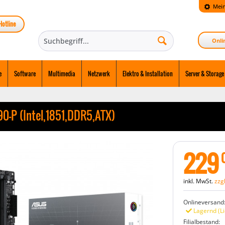
Mein
Hotline
Onli
e
Software
Multimedia
Netzwerk
Elektro & Installation
Server & Storage
-P (Intel,1851,DDR5,ATX)
229
inkl. MwSt.
zzg
Onlineversand
Lagernd (Li
Filialbestand: