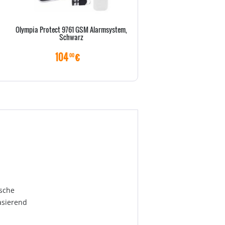
Olympia Protect 9761 GSM Alarmsystem,
DURABLE TischSichttafel
Schwarz
VarioTable10 Sichttafeln s
104
€
70
€
00
50
sche
asierend