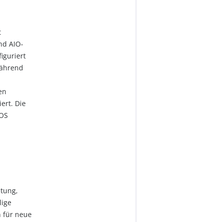
t
nd AIO-
iguriert
während
en
ert. Die
IOS
stung,
lige
 für neue