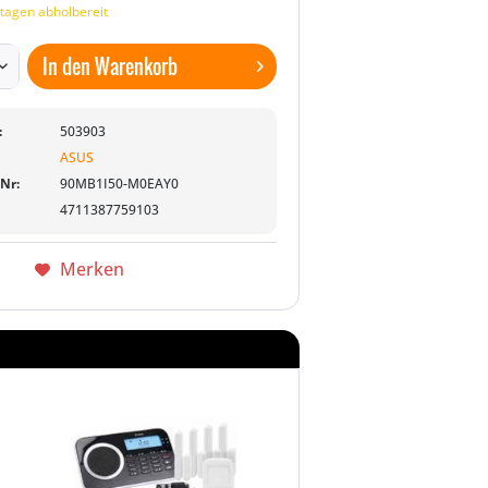
tagen abholbereit
In den
Warenkorb
:
503903
ASUS
-Nr:
90MB1I50-M0EAY0
4711387759103
Merken