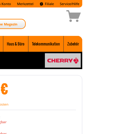
 Konto
Merkzettel
Filiale
Service/Hilfe
ne Magazin
Haus & Büro
Telekommunikation
Zubehör
€
osten
:
gbar
gbar