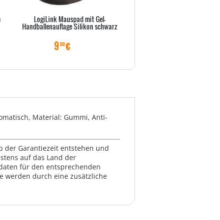
e
LogiLink Mauspad mit Gel-
PAP Avery Zweckform Insta
Handballenauflage Silikon schwarz
Premium Fotopapier
9
€
13
€
00
50
omatisch, Material: Gummi, Anti-
lb der Garantiezeit entstehen und
estens auf das Land der
ktdaten für den entsprechenden
te werden durch eine zusätzliche