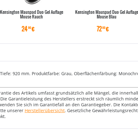
Kensington Mauspad Duo Gel Auflage
Kensington Mauspad Duo Gel Auflag
Mouse Rauch
Mouse Blau
24
€
72
€
90
00
, Tiefe: 920 mm. Produktfarbe: Grau, Oberflächenfärbung: Monochr
rantie des Artikels umfasst grundsätzlich alle Mängel, die innerha
Die Garantieleistung des Herstellers erstreckt sich räumlich mind
wenden Sie sich im Garantiefall an den Garantiegeber. Die Konta
tte unserer
Herstellerübersicht
. Gesetzliche Gewährleistungsrech
kt.