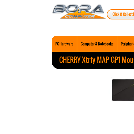
Click & Collect 
PC Hardware
Computer & Notebooks
Peripheri
CHERRY Xtrfy MAP GP1 Mous