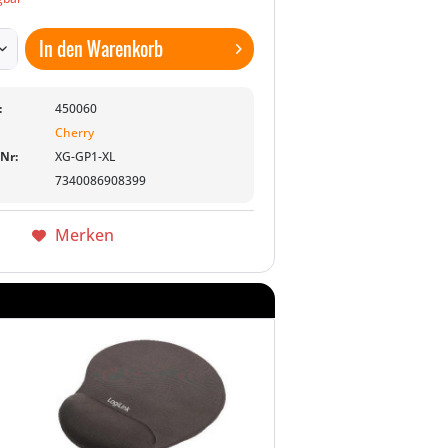
In den
Warenkorb
:
450060
Cherry
-Nr:
XG-GP1-XL
7340086908399
Merken