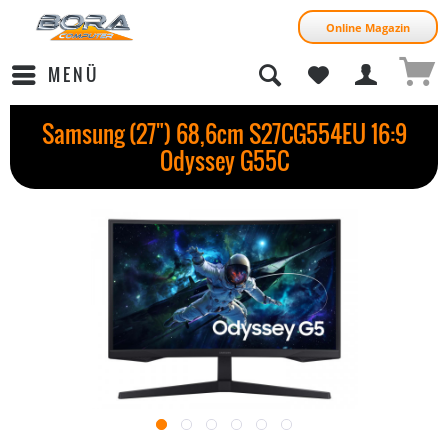
Online Magazin
MENÜ
Samsung (27") 68,6cm S27CG554EU 16:9
Odyssey G55C