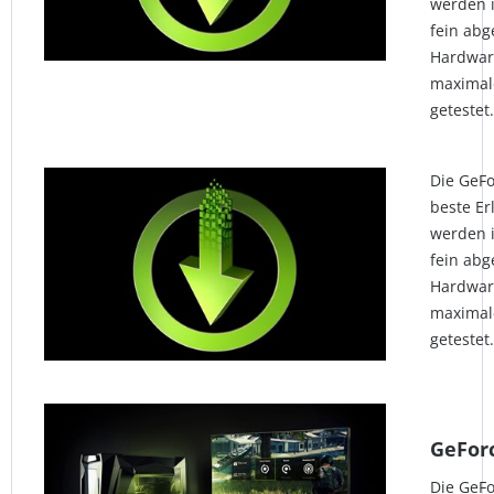
werden 
fein ab
Hardware
maximale
getestet.
Die GeFo
beste Er
werden 
fein ab
Hardware
maximale
getestet.
GeFor
Die GeFo