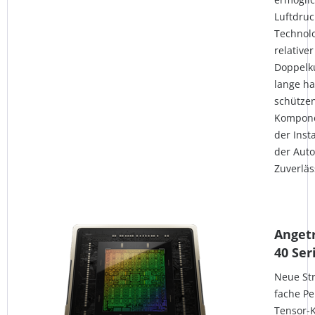
Luftdruc
Technolo
relativer
Doppelku
lange ha
schützen
Kompone
der Inst
der Auto
Zuverläs
Anget
40 Ser
Neue Str
fache Pe
Tensor-K