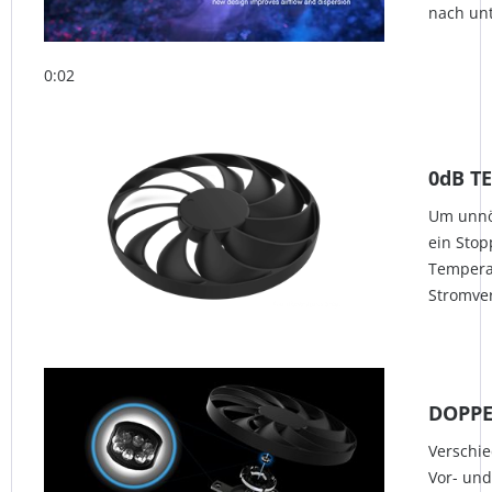
nach unt
0:02
0dB T
Um unnö
ein Stop
Temperat
Stromver
DOPPE
Verschie
Vor- und