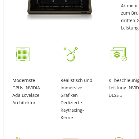
4x mehr 
zum Bru
dritten 
Leistung
Modernste
Realistisch und
KI-beschleuni
GPUs NVIDIA
Immersive
Leistung NVID
Ada Lovelace
Grafiken
DLSS 3
Architektur
Dedizierte
Raytracing-
Kerne