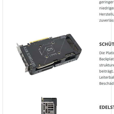
geringe
niedrige
Herstel
zuverläs
SCHÜT
Die Plat
Backplat
struktur
beiträgt
Leiterba
Beschäd
EDELS