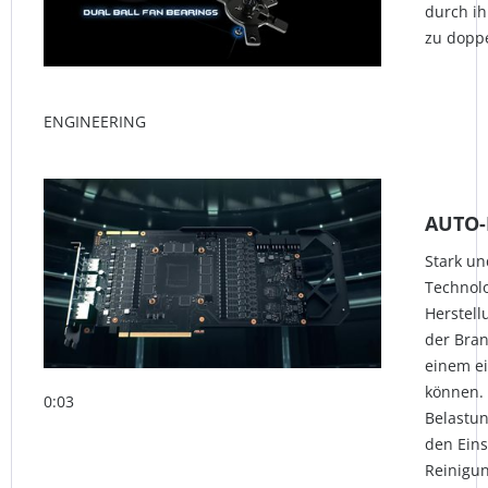
durch ih
zu doppe
ENGINEERING
AUTO-
Stark un
Technolo
Herstell
der Bran
einem e
können. 
0:03
Belastu
den Eins
Reinigun