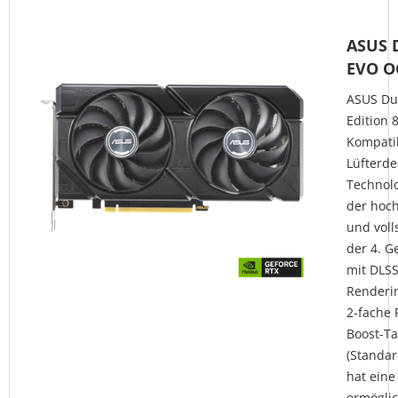
ASUS D
EVO O
ASUS Du
Edition 
Kompatib
Lüfterde
Technol
der hoch
und voll
der 4. G
mit DLSS
Renderin
2-fache 
Boost-T
(Standar
hat eine
ermöglic