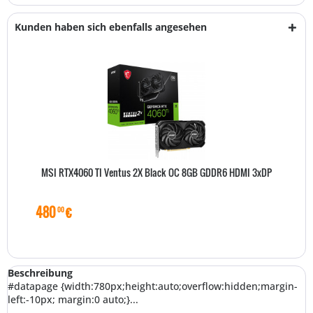
Kunden haben sich ebenfalls angesehen
MSI RTX4060 TI Ventus 2X Black OC 8GB GDDR6 HDMI 3xDP
480
€
00
Beschreibung
#datapage {width:780px;height:auto;overflow:hidden;margin-
left:-10px; margin:0 auto;}...