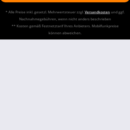
* Alle Preise inkl. gesetzl. Mehrwertsteuer zzgl.
Versandkosten
und ggf.
Nachnahmegebühren, wenn nicht anders beschrieben
** Kosten gemäß Festnetztarif Ihres Anbieters. Mobilfunkpreise
können abweichen.