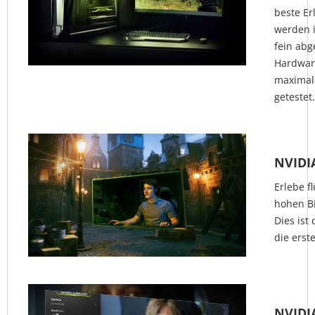
beste Er
werden 
fein ab
Hardware
maximale
getestet.
NVIDI
Erlebe f
hohen B
Dies ist
die erst
NVIDI