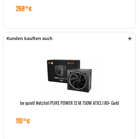
268
€
00
Kunden kauften auch
be quiet! Netzteil PURE POWER 13 M 750W ATX3.1 80+ Gold
110
€
00