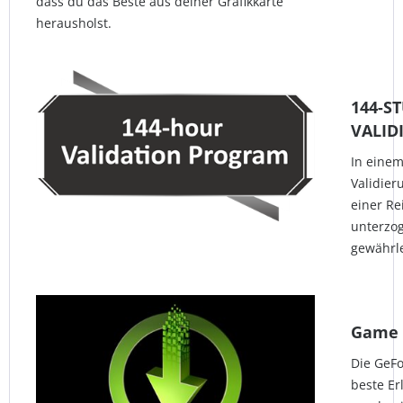
dass du das Beste aus deiner Grafikkarte
herausholst.
144-S
VALI
In eine
Validie
einer Re
unterzog
gewährle
Game 
Die GeFo
beste Er