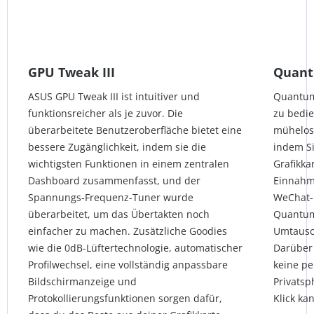
GPU Tweak III
Quant
ASUS GPU Tweak III ist intuitiver und
QuantumC
funktionsreicher als je zuvor. Die
zu bedi
überarbeitete Benutzeroberfläche bietet eine
mühelos 
bessere Zugänglichkeit, indem sie die
indem Si
wichtigsten Funktionen in einem zentralen
Grafikka
Dashboard zusammenfasst, und der
Einnahm
Spannungs-Frequenz-Tuner wurde
WeChat-
überarbeitet, um das Übertakten noch
Quantum
einfacher zu machen. Zusätzliche Goodies
Umtausc
wie die 0dB-Lüftertechnologie, automatischer
Darüber
Profilwechsel, eine vollständig anpassbare
keine pe
Bildschirmanzeige und
Privatsp
Protokollierungsfunktionen sorgen dafür,
Klick ka