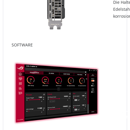
Die Halt
Edelstah
korrosio
SOFTWARE