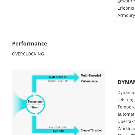
gewährle
Erlebnis 
Armoury 
Performance
OVERCLOCKING
DYNAM
Dynamic
Leistung
Temperat
automat
Übertakt
Workload