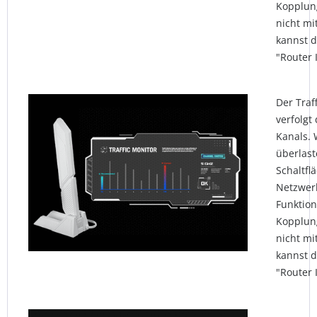
Kopplun
nicht mi
kannst d
"Router 
Der Traf
verfolgt
Kanals.
überlast
Schaltfl
Netzwerk
Funktion
Kopplun
nicht mi
kannst d
"Router 