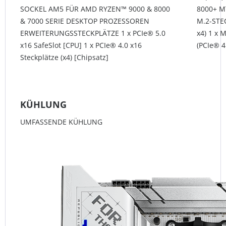
SOCKEL AM5 FÜR AMD RYZEN™ 9000 & 8000
8000+ MT
& 7000 SERIE DESKTOP PROZESSOREN
M.2-STEC
ERWEITERUNGSSTECKPLÄTZE 1 x PCIe® 5.0
x4) 1 x 
x16 SafeSlot [CPU] 1 x PCIe® 4.0 x16
(PCIe® 4
Steckplätze (x4) [Chipsatz]
KÜHLUNG
UMFASSENDE KÜHLUNG