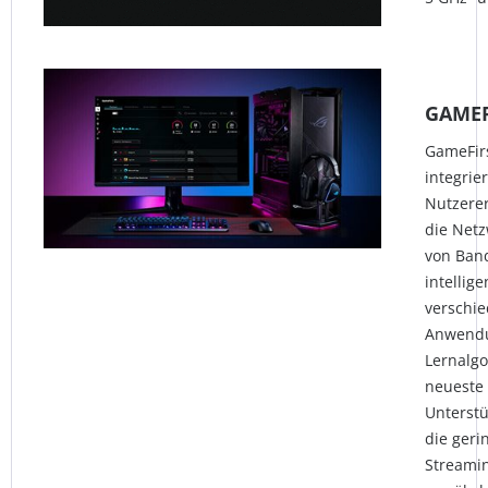
GAMEF
GameFirs
integrie
Nutzerer
die Netz
von Band
intellig
verschi
Anwendu
Lernalgo
neueste 
Unterst
die geri
Streami