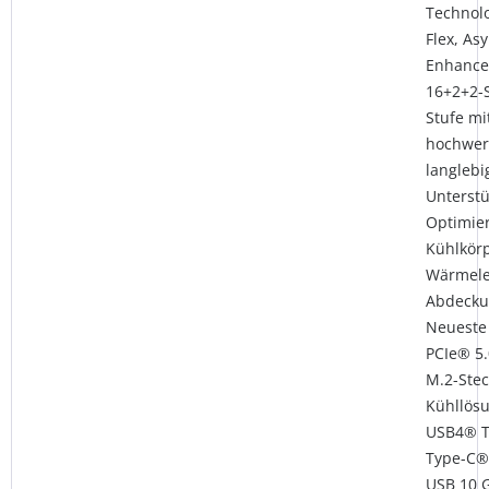
Technolo
Flex, As
Enhance
16+2+2-
Stufe mi
hochwer
langleb
Unterstü
Optimier
Kühlkörp
Wärmelei
Abdecku
Neueste
PCIe® 5.
M.2-Stec
Kühllösu
USB4® T
Type-C® 
USB 10 