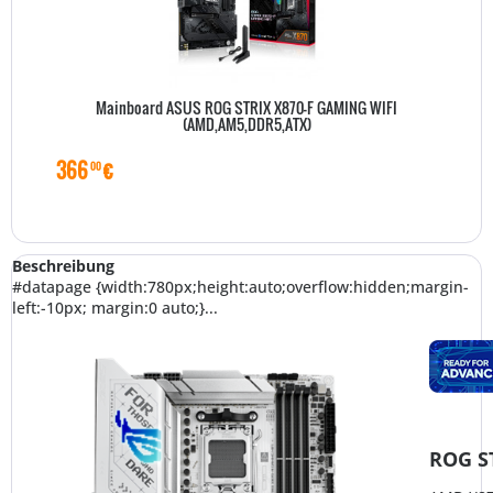
Mainboard ASUS ROG STRIX X870-F GAMING WIFI
(AMD,AM5,DDR5,ATX)
366
€
00
Beschreibung
#datapage {width:780px;height:auto;overflow:hidden;margin-
left:-10px; margin:0 auto;}...
ROG S