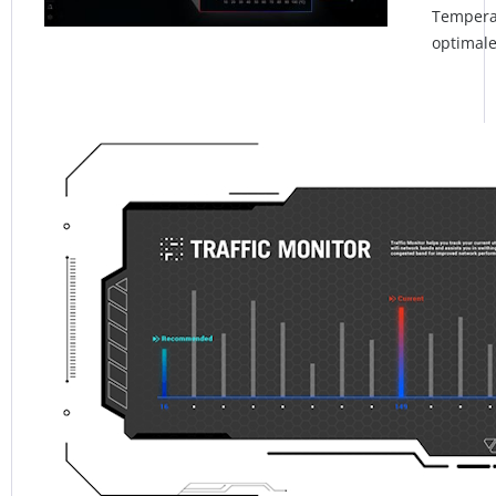
Tempera
optimale