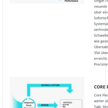
Single-
neueste 
über ein
Soforts
Systema
verhinde
Schwell
wie geze
Übertakt
35A über
erreicht
Precisio
CORE 
Core Fle
weiter a
Takt, St