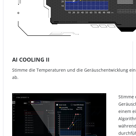
AI COOLING II
Stimme die Temperaturen und die Geräuschentwicklung eines
ab.
Stimme 
Geräusch
einem ei
Algorith
während 
durchfü