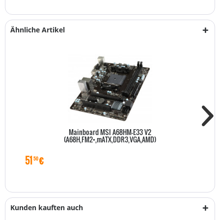
Ähnliche Artikel
Mainboard MSI A68HM-E33 V2
(A68H,FM2+,mATX,DDR3,VGA,AMD)
51
€
50
Kunden kauften auch