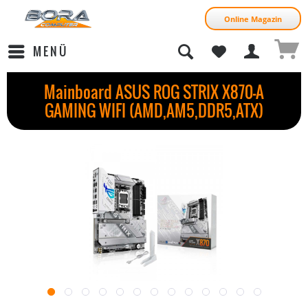
Online Magazin
MENÜ
Mainboard ASUS ROG STRIX X870-A
GAMING WIFI (AMD,AM5,DDR5,ATX)