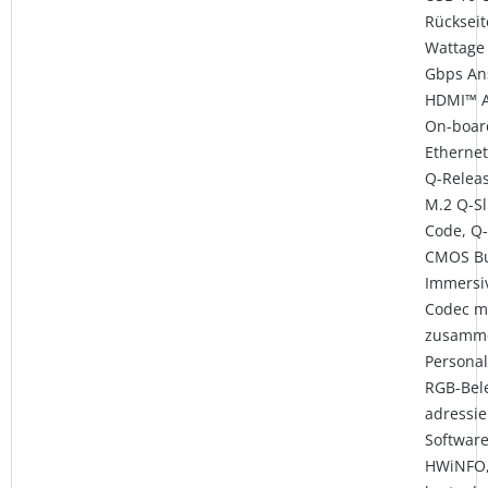
Rückseit
Wattage 
Gbps Ans
HDMI™ A
On-board
Ethernet
Q-Releas
M.2 Q-Sl
Code, Q-
CMOS Bu
Immersi
Codec mi
zusamme
Personal
RGB-Bele
adressi
Software
HWiNFO, 