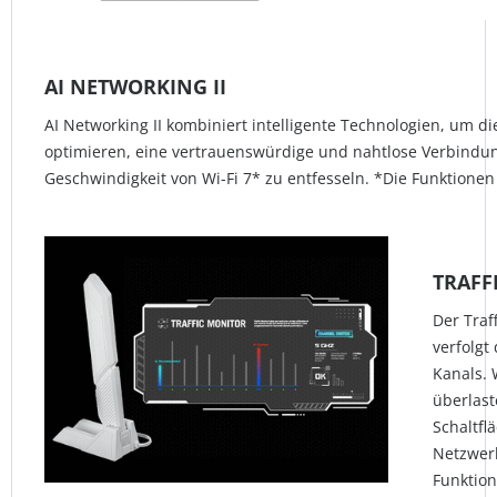
AI NETWORKING II
AI Networking II kombiniert intelligente Technologien, um di
optimieren, eine vertrauenswürdige und nahtlose Verbindun
Geschwindigkeit von Wi-Fi 7* zu entfesseln. *Die Funktionen
TRAFF
Der Traf
verfolgt
Kanals.
überlast
Schaltfl
Netzwerk
Funktion