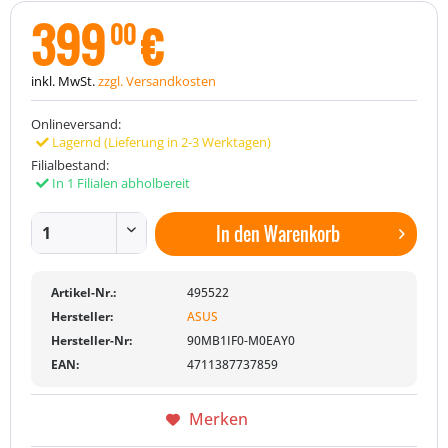
399
€
00
inkl. MwSt.
zzgl. Versandkosten
Onlineversand:
Lagernd (Lieferung in 2-3 Werktagen)
Filialbestand:
In 1 Filialen abholbereit
In den
Warenkorb
Artikel-Nr.:
495522
Hersteller:
ASUS
Hersteller-Nr:
90MB1IF0-M0EAY0
EAN:
4711387737859
Merken