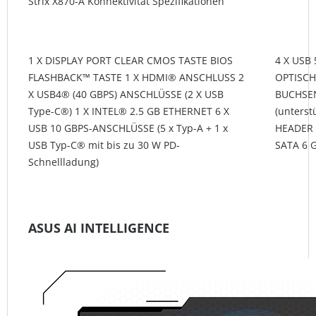
Strix X870-A Konnektivität Spezifikationen
1 X DISPLAY PORT CLEAR CMOS TASTE BIOS
4 X USB
FLASHBACK™ TASTE 1 X HDMI® ANSCHLUSS 2
OPTISCH
X USB4® (40 GBPS) ANSCHLÜSSE (2 X USB
BUCHSEN
Type-C®) 1 X INTEL® 2.5 GB ETHERNET 6 X
(unterst
USB 10 GBPS-ANSCHLÜSSE (5 x Typ-A + 1 x
HEADER (
USB Typ-C® mit bis zu 30 W PD-
SATA 6 
Schnellladung)
ASUS AI INTELLIGENCE