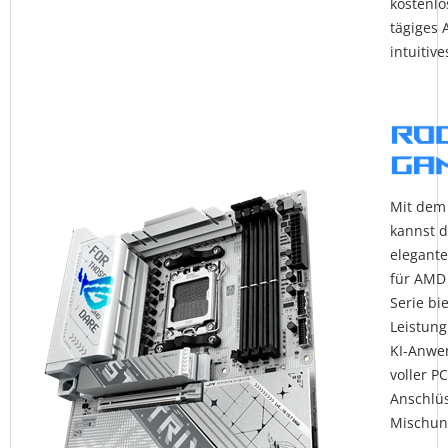
kostenlo
tägiges
intuitiv
Mit dem
kannst d
elegant
für AMD
Serie bi
Leistung
KI-Anwe
voller P
Anschlüs
Mischung