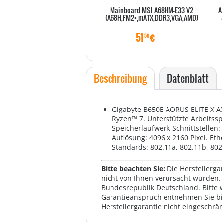
Mainboard MSI A68HM-E33 V2
A
(A68H,FM2+,mATX,DDR3,VGA,AMD)
51
€
50
Beschreibung
Datenblatt
Gigabyte B650E AORUS ELITE X AX
Ryzen™ 7. Unterstützte Arbeitss
Speicherlaufwerk-Schnittstellen: 
Auflösung: 4096 x 2160 Pixel. Et
Standards: 802.11a, 802.11b, 802.1
Bitte beachten Sie:
Die Herstellerga
nicht von Ihnen verursacht wurden. 
Bundesrepublik Deutschland. Bitte 
Garantieanspruch entnehmen Sie bi
Herstellergarantie nicht eingeschrän