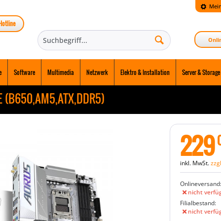
Mein
Hotline
Onli
e
Software
Multimedia
Netzwerk
Elektro & Installation
Server & Storage
ICE (B650,AM5,ATX,DDR5)
229
inkl. MwSt.
zzg
Onlineversand
nicht verfü
Filialbestand:
nicht verfü