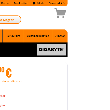
 Konto
Merkzettel
Filiale
Service/Hilfe
ne Magazin
Haus & Büro
Telekommunikation
Zubehör
€
00
l. Versandkosten
:
gbar
gbar