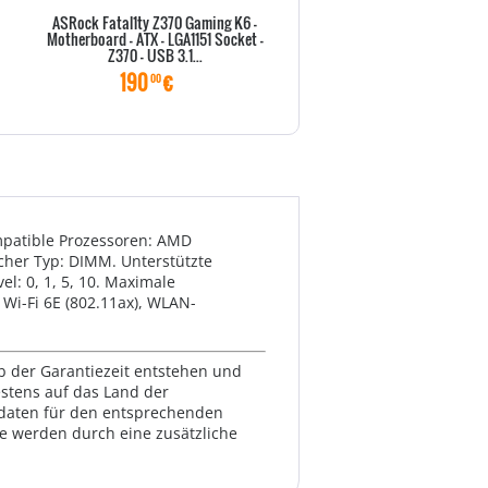
ASRock Fatal1ty Z370 Gaming K6 -
ASRock Fatal1ty Z370 Profes
Motherboard - ATX - LGA1151 Socket -
Gaming i7 - Motherboard - ATX 
Z370 - USB 3.1...
Socket - Z370...
190
€
265
€
00
00
mpatible Prozessoren: AMD
cher Typ: DIMM. Unterstützte
el: 0, 1, 5, 10. Maximale
 Wi-Fi 6E (802.11ax), WLAN-
lb der Garantiezeit entstehen und
estens auf das Land der
ktdaten für den entsprechenden
te werden durch eine zusätzliche