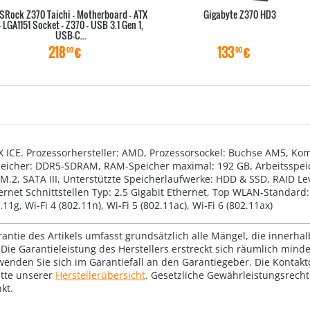
SRock Z370 Taichi - Motherboard - ATX
Gigabyte Z370 HD3
- LGA1151 Socket - Z370 - USB 3.1 Gen 1,
USB-C...
218
€
133
€
00
00
 ICE. Prozessorhersteller: AMD, Prozessorsockel: Buchse AM5, Ko
peicher: DDR5-SDRAM, RAM-Speicher maximal: 192 GB, Arbeitsspei
M.2, SATA III, Unterstützte Speicherlaufwerke: HDD & SSD, RAID Lev
hernet Schnittstellen Typ: 2.5 Gigabit Ethernet, Top WLAN-Standard:
1g, Wi-Fi 4 (802.11n), Wi-Fi 5 (802.11ac), Wi-Fi 6 (802.11ax)
rantie des Artikels umfasst grundsätzlich alle Mängel, die innerha
Die Garantieleistung des Herstellers erstreckt sich räumlich mind
wenden Sie sich im Garantiefall an den Garantiegeber. Die Konta
tte unserer
Herstellerübersicht
. Gesetzliche Gewährleistungsrech
kt.