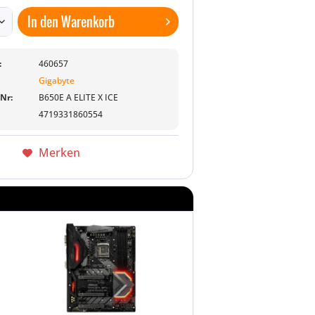
In den
Warenkorb
:
460657
Gigabyte
-Nr:
B650E A ELITE X ICE
4719331860554
Merken