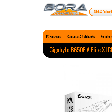
Click & Collect 
PC Hardware
Computer & Notebooks
Peripheri
Gigabyte B650E A Elite X 