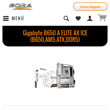
Online Magazin
MENÜ
Gigabyte B650 A ELITE AX ICE
(B650,AM5,ATX,DDR5)