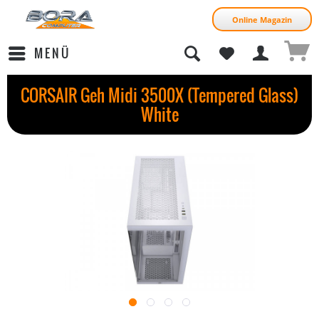
Online Magazin
MENÜ
CORSAIR Geh Midi 3500X (Tempered Glass)
White