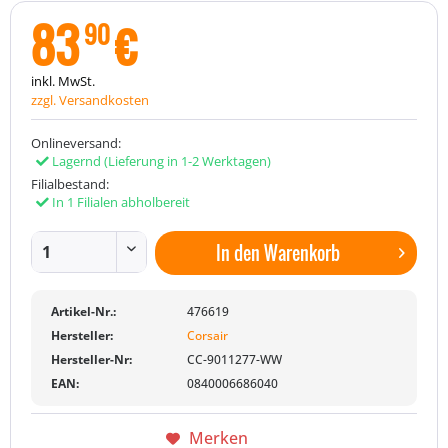
83
€
90
inkl. MwSt.
zzgl. Versandkosten
Onlineversand:
Lagernd
(Lieferung in 1-2 Werktagen)
Filialbestand:
In 1 Filialen abholbereit
In den
Warenkorb
Artikel-Nr.:
476619
Hersteller:
Corsair
Hersteller-Nr:
CC-9011277-WW
EAN:
0840006686040
Merken