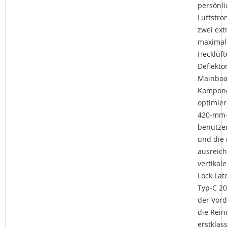
persönli
Luftstro
zwei ext
maximal
Hecklüft
Deflekto
Mainboa
Kompone
optimier
420-mm-
benutzer
und die 
ausreich
vertikal
Lock La
Typ-C 20
der Vord
die Rein
erstklas