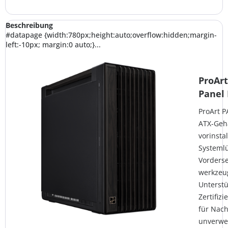
Beschreibung
#datapage {width:780px;height:auto;overflow:hidden;margin-
left:-10px; margin:0 auto;}...
ProArt
Panel
ProArt P
ATX-Geh
vorinsta
Systemlü
Vorderse
werkzeu
Unterstü
Zertifiz
für Nach
unverwe