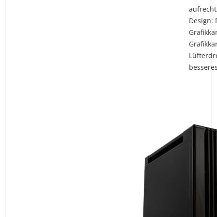
aufrecht
Design: 
Grafikka
Grafikka
Lüfterdr
besseres