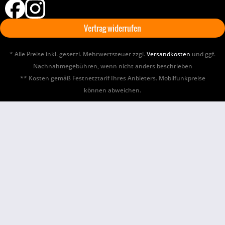
Vertrag widerrufen
* Alle Preise inkl. gesetzl. Mehrwertsteuer zzgl.
Versandkosten
und ggf.
Nachnahmegebühren, wenn nicht anders beschrieben
** Kosten gemäß Festnetztarif Ihres Anbieters. Mobilfunkpreise
können abweichen.