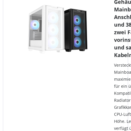
Gehäus
Mainb
Ansch
und 3
zwei F
vorins
und s
Kabel
Versteck
Mainboa
maximie
für ein 
Kompatib
Radiato
Grafikka
CPU-Luft
Höhe. Le
verfügt 