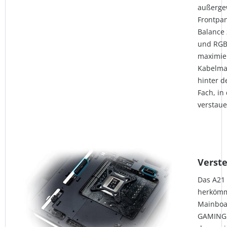
außerge
Frontpan
Balance 
und RGB-
maximie
Kabelma
hinter d
Fach, in
verstaue
Verst
Das A21 
herkömml
Mainboa
GAMING 