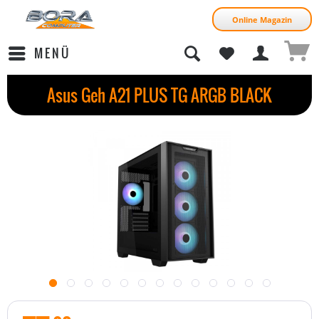
Online Magazin
MENÜ
Asus Geh A21 PLUS TG ARGB BLACK