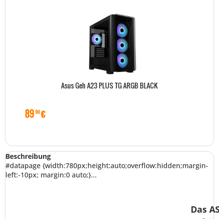
Asus Geh A23 PLUS TG ARGB BLACK
89
€
90
Beschreibung
#datapage {width:780px;height:auto;overflow:hidden;margin-
left:-10px; margin:0 auto;}...
Das A