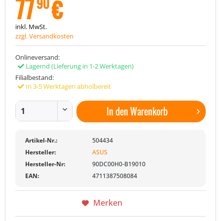
77
€
90
inkl. MwSt.
zzgl. Versandkosten
Onlineversand:
Lagernd
(Lieferung in 1-2 Werktagen)
Filialbestand:
In 3-5 Werktagen abholbereit
In den
Warenkorb
Artikel-Nr.:
504434
Hersteller:
ASUS
Hersteller-Nr:
90DC00H0-B19010
EAN:
4711387508084
Merken