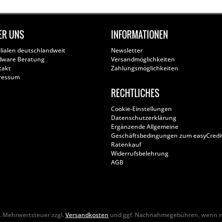
ER UNS
INFORMATIONEN
ilialen deutschlandweit
Newsletter
dware Beratung
Versandmöglichkeiten
takt
Zahlungsmöglichkeiten
ressum
RECHTLICHES
Cookie-Einstellungen
Datenschutzerklärung
Ergänzende Allgemeine
Geschäftsbedingungen zum easyCredi
Ratenkauf
Widerrufsbelehrung
AGB
zl. Mehrwertsteuer zzgl.
Versandkosten
und ggf. Nachnahmegebühren, wenn ni