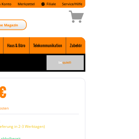
 Konto
Merkzettel
Filiale
Service/Hilfe
ne Magazin
Haus & Büro
Telekommunikation
Zubehör
€
osten
:
eferung in 2-3 Werktagen)
n abholbereit