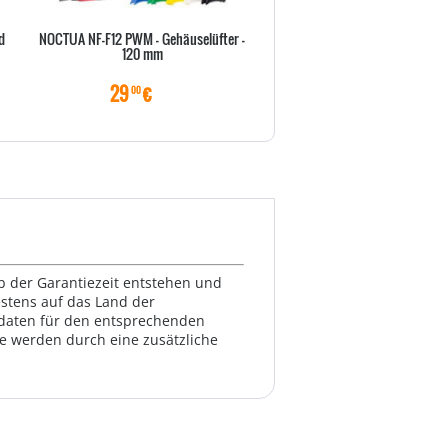
d
NOCTUA NF-F12 PWM - Gehäuselüfter -
Wärmeleitpaste NOCTUA NT-H1
120 mm
29
€
11
€
00
00
lb der Garantiezeit entstehen und
estens auf das Land der
ktdaten für den entsprechenden
te werden durch eine zusätzliche