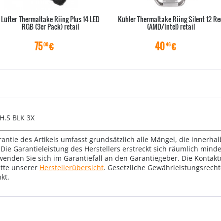
Lüfter Thermaltake Riing Plus 14 LED
Kühler Thermaltake Riing Silent 12 Re
RGB (3er Pack) retail
(AMD/Intel) retail
75
€
40
€
00
46
H.S BLK 3X
rantie des Artikels umfasst grundsätzlich alle Mängel, die innerha
Die Garantieleistung des Herstellers erstreckt sich räumlich mind
wenden Sie sich im Garantiefall an den Garantiegeber. Die Konta
tte unserer
Herstellerübersicht
. Gesetzliche Gewährleistungsrech
kt.