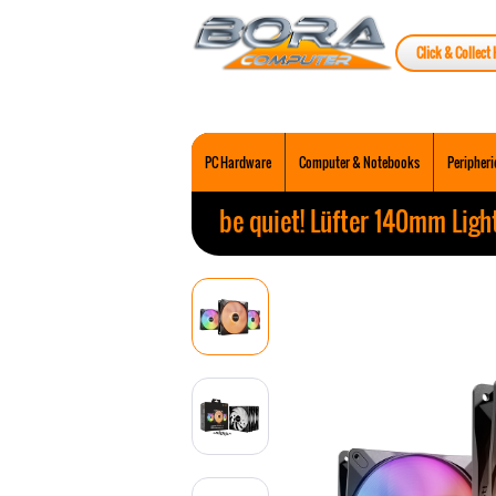
Click & Collect 
PC Hardware
Computer & Notebooks
Peripheri
be quiet! Lüfter 140mm Lig