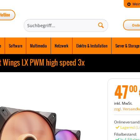
Mein
Hotline
Onli
e
Software
Multimedia
Netzwerk
Elektro & Installation
Server & Storage
ht Wings LX PWM high speed 3x
47
00
inkl. MwSt.
zzgl. Versandk
Onlineversand
Lagernd (Li
Filialbestand:
In 4 Filiale