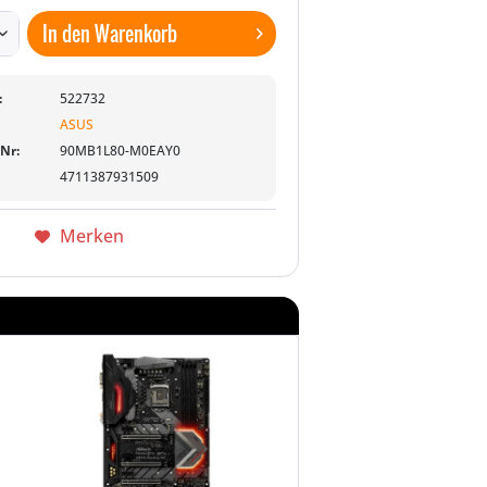
In den
Warenkorb
:
522732
ASUS
-Nr:
90MB1L80-M0EAY0
4711387931509
Merken