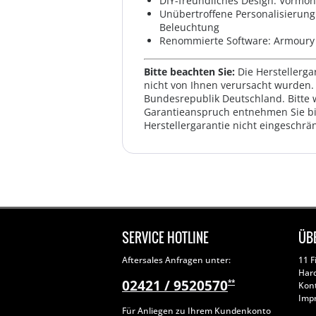
DIY-freundliches Design: Vormo
Unübertroffene Personalisierung
Beleuchtung
Renommierte Software: Armoury 
Bitte beachten Sie:
Die Herstellerga
nicht von Ihnen verursacht wurden. 
Bundesrepublik Deutschland. Bitte 
Garantieanspruch entnehmen Sie bi
Herstellergarantie nicht eingeschrän
SERVICE HOTLINE
ÜB
Aftersales Anfragen unter:
11 F
Har
02421 / 9520570
**
Kon
Imp
Für Anliegen zu Ihrem Kundenkonto