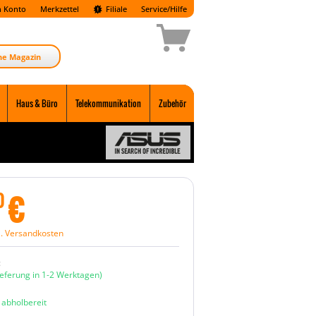
 Konto
Merkzettel
Filiale
Service/Hilfe
ne Magazin
Haus & Büro
Telekommunikation
Zubehör
€
0
l. Versandkosten
:
ieferung in 1-2 Werktagen)
n abholbereit