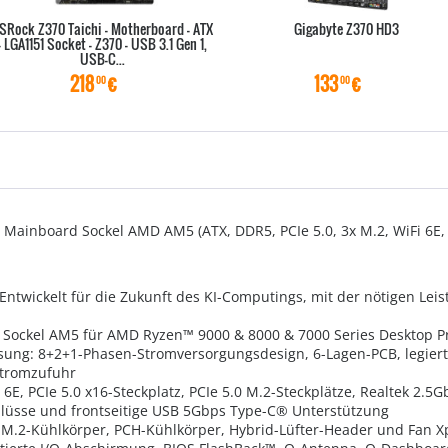
SRock Z370 Taichi - Motherboard - ATX
Gigabyte Z370 HD3
- LGA1151 Socket - Z370 - USB 3.1 Gen 1,
USB-C...
218
€
133
€
00
00
ainboard Sockel AMD AM5 (ATX, DDR5, PCIe 5.0, 3x M.2, WiFi 6E, 
s: Entwickelt für die Zukunft des KI-Computings, mit der nötigen Lei
 Sockel AM5 für AMD Ryzen™ 9000 & 8000 & 7000 Series Desktop P
sung: 8+2+1-Phasen-Stromversorgungsdesign, 6-Lagen-PCB, legiert
Stromzufuhr
i 6E, PCIe 5.0 x16-Steckplatz, PCIe 5.0 M.2-Steckplätze, Realtek 2.5
üsse und frontseitige USB 5Gbps Type-C® Unterstützung
.2-Kühlkörper, PCH-Kühlkörper, Hybrid-Lüfter-Header und Fan X