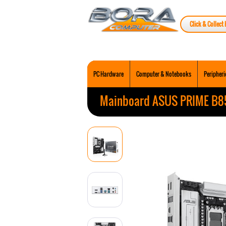
Click & Collect 
PC Hardware
Computer & Notebooks
Peripheri
Mainboard ASUS PRIME B8