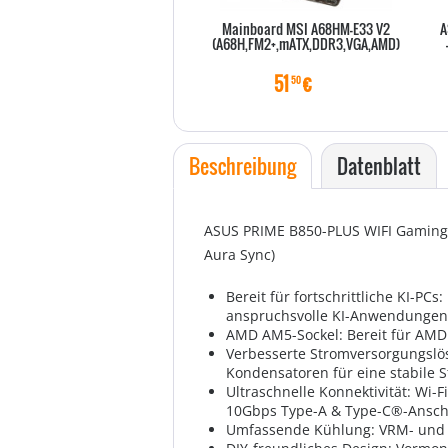
Mainboard MSI A68HM-E33 V2
A
(A68H,FM2+,mATX,DDR3,VGA,AMD)
51
€
50
Beschreibung
Datenblatt
ASUS PRIME B850-PLUS WIFI Gaming M
Aura Sync)
Bereit für fortschrittliche KI-PC
anspruchsvolle KI-Anwendungen
AMD AM5-Sockel: Bereit für AMD
Verbesserte Stromversorgungslö
Kondensatoren für eine stabile 
Ultraschnelle Konnektivität: Wi-F
10Gbps Type-A & Type-C®-Anschl
Umfassende Kühlung: VRM- und M