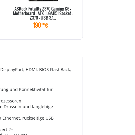
ASRock Fatal1ty Z370 Gaming K6 -
ASRock Fatal1ty Z370 Profes
Motherboard - ATX - LGA1151 Socket -
Gaming i7 - Motherboard - ATX 
Z370 - USB 3.1...
Socket - Z370...
190
€
265
€
00
00
DisplayPort, HDMI, BIOS FlashBack,
stung und Konnektivität für
rozessoren
e Drosseln und langlebige
Gb Ethernet, rückseitige USB
pert 2+