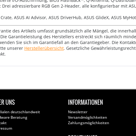
ntierte I/O-Abschirmung, BIOS FlashBack™, Q-Antenna, Q-Dashboar
: Drei adressierbare RGB Gen 2-Header, alle konfigurierbar mit AS
Crate, ASUS AI Advisor, ASUS DriverHub, ASUS GlideX, ASUS MyHo
rantie des Artikels umfasst grundsätzlich alle Mängel, die innerha
Die Garantieleistung des Herstellers erstreckt sich räumlich mind
wenden Sie sich im Garantiefall an den Garantiegeber. Die Konta
tte unserer
Herstellerübersicht
. Gesetzliche Gewährleistungsrech
kt.
ER UNS
INFORMATIONEN
ilialen deutschlandweit
Newsletter
dware Beratung
Versandmöglichkeiten
takt
Zahlungsmöglichkeiten
ressum