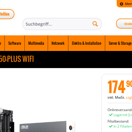
Mein
Hotline
Onli
e
Software
Multimedia
Netzwerk
Elektro & Installation
Server & Storage
50-PLUS WIFI
174
9
inkl. MwSt.
zzg
Onlineversand
Lagernd
(L
Filialbestand:
In 2 Filiale