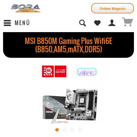
Online Magazin
MENÜ
MSI B850M Gaming Plus Wifi6E
(B850,AM5,mATX,DDR5)