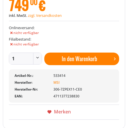
749
€
00
inkl. MwSt.
zzgl. Versandkosten
Onlineversand:
nicht verfügbar
Filialbestand:
nicht verfügbar
In den
Warenkorb
Artikel-Nr.:
533414
Hersteller:
MSI
Hersteller-Nr:
306-7ZPEX11-CE0
EAN:
4711377238830
Merken