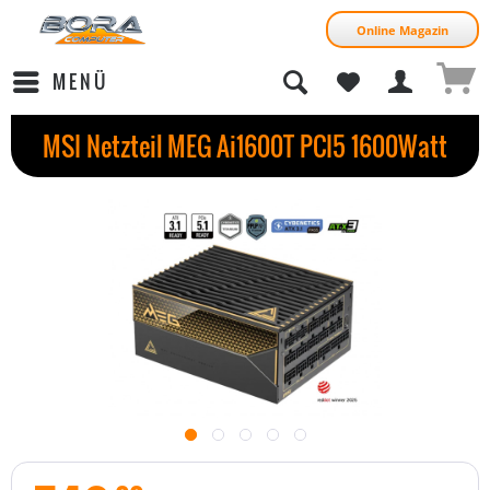
Online Magazin
MENÜ
MSI Netzteil MEG Ai1600T PCI5 1600Watt