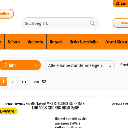
Mein
Hotline
Onli
e
Software
Multimedia
Netzwerk
Elektro & Installation
Server & Storage
Filtern
Sor
1
von
52
(B-Ware) MSI RTX3080 SUPRIM X
Artnr.: BWB377494NR14980
Artnr.: 57
LHR 10GB GDDR6X HDMI 3xDP
B-Ware
Hierbei handelt es sich
um einen B-Ware
Artikel:
Geöffnet und