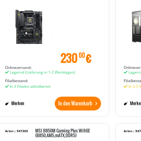
230
€
00
Onlineversand:
Onlinever
Lagernd
(Lieferung in 1-2 Werktagen)
Lagern
Filialbestand:
Filialbest
In 3 Filialen abholbereit
In 3-5 
In den Warenkorb
Merken
Merke
MSI B850M Gaming Plus Wifi6E
Artnr.: 547305
Artnr.: 54
(B850,AM5,mATX,DDR5)