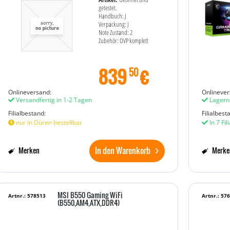
getestet.
Handbuch: J
Verpackung: J
Note Zustand: 2
Zubehör: OVP komplett
839
€
50
Onlineversand:
Onlinever
Versandfertig in 1-2 Tagen
Lagern
Filialbestand:
Filialbest
nur in Düren bestellbar
In 7 Fil
In den Warenkorb
Merken
Merke
MSI B550 Gaming WiFi
Artnr.: 578513
Artnr.: 57
(B550,AM4,ATX,DDR4)