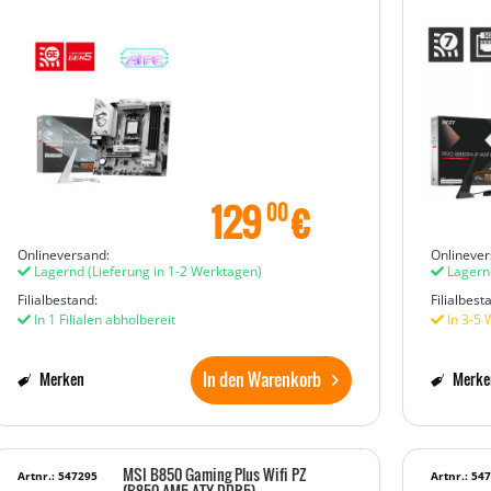
129
€
00
Onlineversand:
Onlinever
Lagernd
(Lieferung in 1-2 Werktagen)
Lagern
Filialbestand:
Filialbest
In 1 Filialen abholbereit
In 3-5 
In den Warenkorb
Merken
Merke
MSI B850 Gaming Plus Wifi PZ
Artnr.: 547295
Artnr.: 54
(B850,AM5,ATX,DDR5)