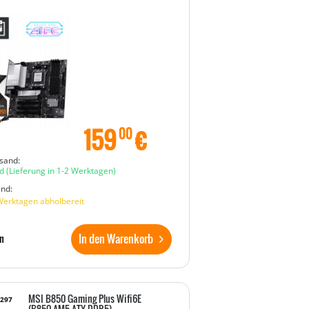
159
€
00
sand:
d
(Lieferung in 1-2 Werktagen)
and:
Werktagen abholbereit
In den Warenkorb
n
MSI B850 Gaming Plus Wifi6E
7297
(B850,AM5,ATX,DDR5)