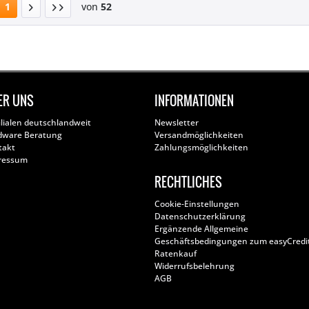
1
von
52
ER UNS
INFORMATIONEN
ilialen deutschlandweit
Newsletter
dware Beratung
Versandmöglichkeiten
takt
Zahlungsmöglichkeiten
ressum
RECHTLICHES
Cookie-Einstellungen
Datenschutzerklärung
Ergänzende Allgemeine
Geschäftsbedingungen zum easyCredi
Ratenkauf
Widerrufsbelehrung
AGB