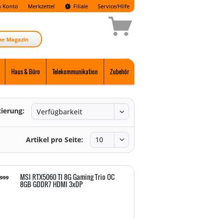
 Konto
Merkzettel
Filiale
Service/Hilfe
ne Magazin
Haus & Büro
Telekommunikation
Zubehör
tierung:
Artikel pro Seite:
MSI RTX5060 TI 8G Gaming Trio OC
9999
8GB GDDR7 HDMI 3xDP