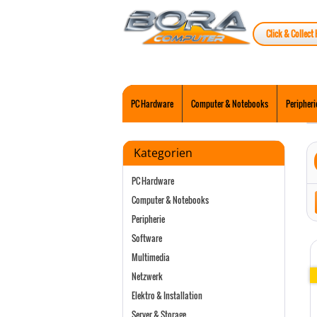
Click & Collect 
PC Hardware
Computer & Notebooks
Peripheri
Kategorien
PC Hardware
Computer & Notebooks
Peripherie
Software
Multimedia
Netzwerk
Elektro & Installation
Server & Storage