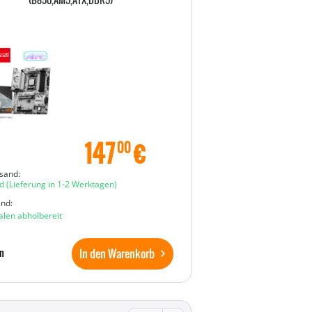
147
€
00
sand:
d
(Lieferung in 1-2 Werktagen)
and:
ialen abholbereit
In den Warenkorb
n