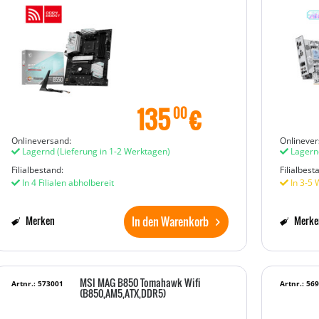
135
€
00
Onlineversand:
Onlinever
Lagernd
(Lieferung in 1-2 Werktagen)
Lagern
Filialbestand:
Filialbest
In 4 Filialen abholbereit
In 3-5 
In den Warenkorb
Merken
Merke
MSI MAG B850 Tomahawk Wifi
Artnr.: 573001
Artnr.: 56
(B850,AM5,ATX,DDR5)