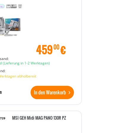
459
€
00
sand:
d
(Lieferung in 1-2 Werktagen)
and:
Werktagen abholbereit
In den Warenkorb
n
MSI GEH Midi MAG PANO 130R PZ
9729