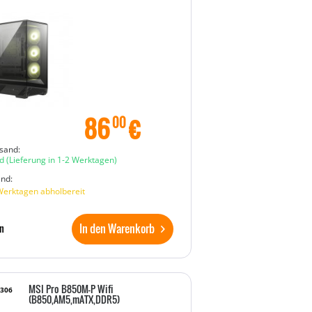
86
€
00
sand:
d
(Lieferung in 1-2 Werktagen)
and:
Werktagen abholbereit
In den Warenkorb
n
MSI Pro B850M-P Wifi
7306
(B850,AM5,mATX,DDR5)