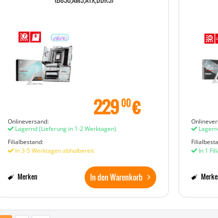
229
€
00
Onlineversand:
Onlinever
Lagernd
(Lieferung in 1-2 Werktagen)
Lagern
Filialbestand:
Filialbest
In 3-5 Werktagen abholbereit
In 1 Fil
In den Warenkorb
Merken
Merke