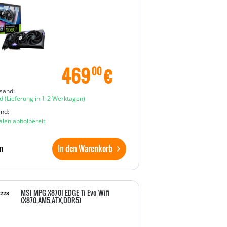
469
€
00
sand:
d
(Lieferung in 1-2 Werktagen)
and:
ialen abholbereit
In den Warenkorb
n
MSI MPG X870I EDGE Ti Evo Wifi
6228
(X870,AM5,ATX,DDR5)