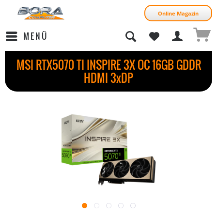
Online Magazin
MENÜ
MSI RTX5070 TI INSPIRE 3X OC 16GB GDDR
HDMI 3xDP