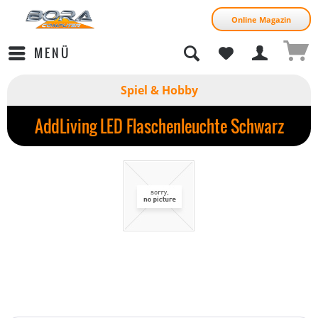
Online Magazin
MENÜ
Spiel & Hobby
AddLiving LED Flaschenleuchte Schwarz