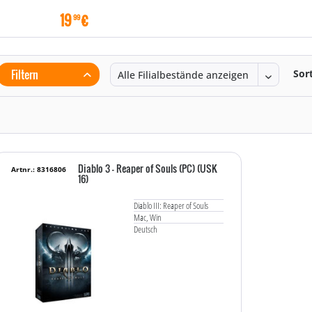
19
€
99
Filtern
Sor
Diablo 3 - Reaper of Souls (PC) (USK
Artnr.: 8316806
16)
Diablo III: Reaper of Souls
Mac, Win
Deutsch