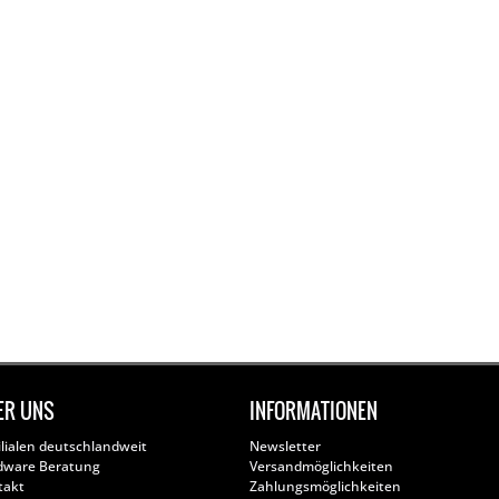
ER UNS
INFORMATIONEN
ilialen deutschlandweit
Newsletter
dware Beratung
Versandmöglichkeiten
takt
Zahlungsmöglichkeiten