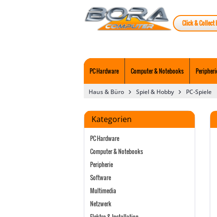
Click & Collect 
PC Hardware
Computer & Notebooks
Peripheri
Haus & Büro
Spiel & Hobby
PC-Spiele
Kategorien
PC Hardware
Computer & Notebooks
Peripherie
Software
Multimedia
Netzwerk
Elektro & Installation