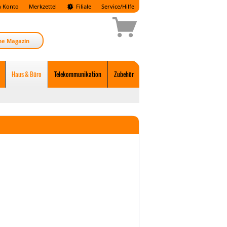
 Konto
Merkzettel
Filiale
Service/Hilfe
ne Magazin
Haus & Büro
Telekommunikation
Zubehör