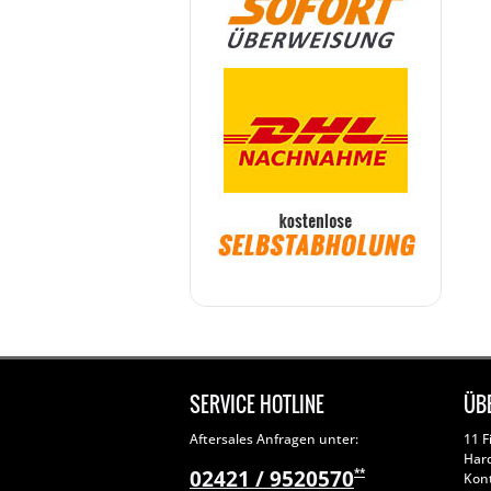
SERVICE HOTLINE
ÜB
Aftersales Anfragen unter:
11 F
Har
02421 / 9520570
**
Kon