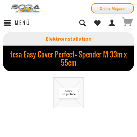
Online Magazin
MENÜ
Elektroinstallation
tesa Easy Cover Perfect+ Spender M 33m x
55cm