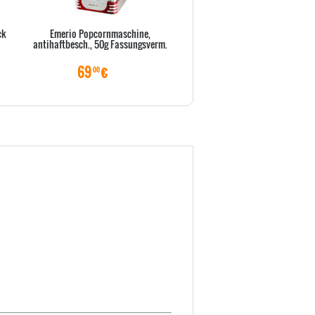
ck
Emerio Popcornmaschine,
Emerio Kombi-Pizza
antihaftbesch., 50g Fassungsverm.
Ofen,Pizzarette,Raclette,Grill,
69
€
115
€
00
00