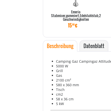
Emerio
Stabmixer,gummiert,Edelstahlstab,2
Geschwindigkeiten
15
€
00
Beschreibung
Datenblatt
Camping Gaz Campingaz Attitud
5000 W
Grill
Gas
2100 cm²
580 x 360 mm
Tisch
cm2
58 x 36 cm
5 kW