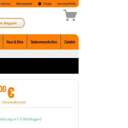
 Konto
Merkzettel
Filiale
Service/Hilfe
ne Magazin
Haus & Büro
Telekommunikation
Zubehör
€
00
l. Versandkosten
:
ieferung in 1-2 Werktagen)