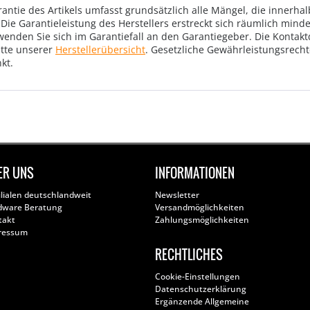
rantie des Artikels umfasst grundsätzlich alle Mängel, die innerha
Die Garantieleistung des Herstellers erstreckt sich räumlich mind
wenden Sie sich im Garantiefall an den Garantiegeber. Die Konta
tte unserer
Herstellerübersicht
. Gesetzliche Gewährleistungsrech
kt.
ER UNS
INFORMATIONEN
ilialen deutschlandweit
Newsletter
dware Beratung
Versandmöglichkeiten
takt
Zahlungsmöglichkeiten
ressum
RECHTLICHES
Cookie-Einstellungen
Datenschutzerklärung
Ergänzende Allgemeine