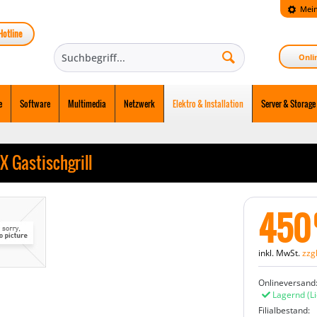
Mein
Hotline
Onli
e
Software
Multimedia
Netzwerk
Elektro & Installation
Server & Storage
 Gastischgrill
450
inkl. MwSt.
zzg
Onlineversand
Lagernd
(L
Filialbestand: