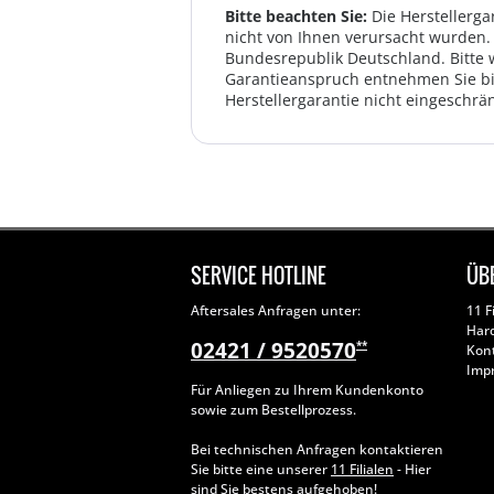
Bitte beachten Sie:
Die Herstellerga
nicht von Ihnen verursacht wurden. 
Bundesrepublik Deutschland. Bitte 
Garantieanspruch entnehmen Sie bi
Herstellergarantie nicht eingeschrän
SERVICE HOTLINE
ÜB
Aftersales Anfragen unter:
11 F
Har
02421 / 9520570
**
Kon
Imp
Für Anliegen zu Ihrem Kundenkonto
sowie zum Bestellprozess.
Bei technischen Anfragen kontaktieren
Sie bitte eine unserer
11 Filialen
- Hier
sind Sie bestens aufgehoben!