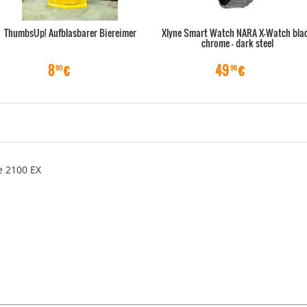
ThumbsUp! Aufblasbarer Biereimer
Xlyne Smart Watch NARA X-Watch bla
chrome - dark steel
8
€
49
€
90
90
e 2100 EX