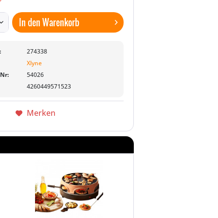
In den
Warenkorb
:
274338
Xlyne
-Nr:
54026
4260449571523
Merken