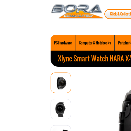
Click & Collect 
PC Hardware
Computer & Notebooks
Peripheri
Xlyne Smart Watch NARA X-W