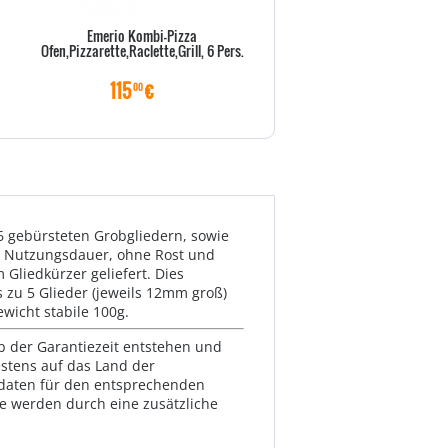
Emerio Kombi-Pizza
Olympia H+H Heizstrahler 
Ofen,Pizzarette,Raclette,Grill, 6 Pers.
115
€
29
€
00
00
6 gebürsteten Grobgliedern, sowie
e Nutzungsdauer, ohne Rost und
liedkürzer geliefert. Dies
 zu 5 Glieder (jeweils 12mm groß)
icht stabile 100g.
lb der Garantiezeit entstehen und
estens auf das Land der
ktdaten für den entsprechenden
te werden durch eine zusätzliche