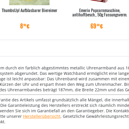
ThumbsUp! Aufblasbarer Biereimer
Emerio Popcornmaschine,
antihaftbesch., 50g Fassungsverm.
8
€
69
€
90
00
em durch ein farblich abgestimmtes metallic Uhrenarmband aus 1
ssystem abgerundet. Das wertige Watchband ermöglicht eine lang
e ist leicht anpassbar: Das Uhrenband wird zusammen mit einem G
s Kürzen der Uhr und erspart Ihnen den Weg zum Uhrenmacher. Bis
 des Uhrenarmbandes beträgt 187mm, die Breite 22mm und das Gew
rantie des Artikels umfasst grundsätzlich alle Mängel, die innerha
Die Garantieleistung des Herstellers erstreckt sich räumlich mind
wenden Sie sich im Garantiefall an den Garantiegeber. Die Konta
tte unserer
Herstellerübersicht
. Gesetzliche Gewährleistungsrech
kt.