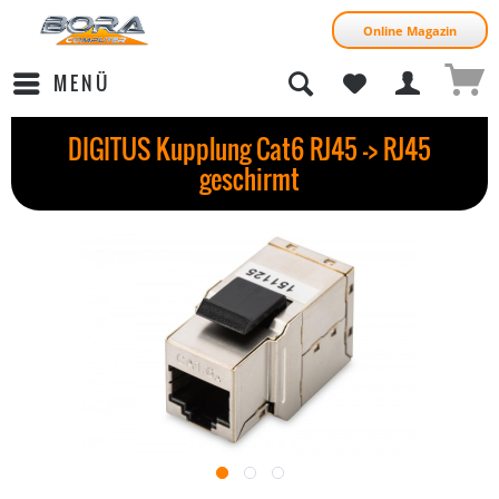
Online Magazin
MENÜ
DIGITUS Kupplung Cat6 RJ45 -> RJ45
geschirmt