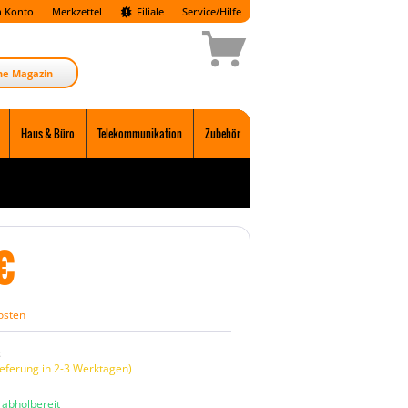
 Konto
Merkzettel
Filiale
Service/Hilfe
ne Magazin
Haus & Büro
Telekommunikation
Zubehör
€
osten
:
eferung in 2-3 Werktagen)
n abholbereit