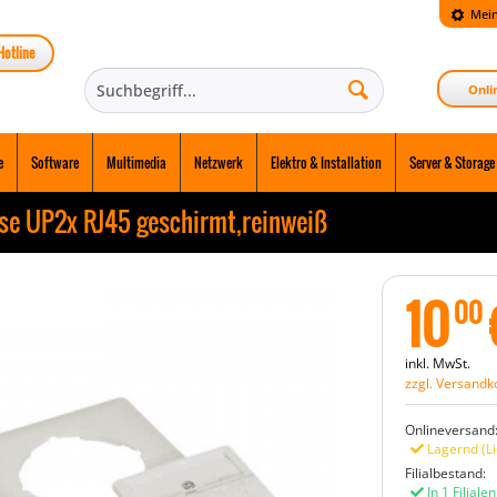
Mein
Hotline
Onli
e
Software
Multimedia
Netzwerk
Elektro & Installation
Server & Storage
se UP2x RJ45 geschirmt,reinweiß
10
00
inkl. MwSt.
zzgl. Versandk
Onlineversand
Lagernd (Li
Filialbestand:
In 1 Filiale