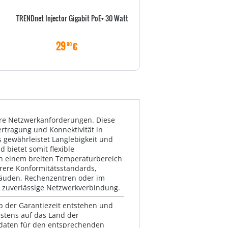
TRENDnet Injector Gigabit PoE+ 30 Watt
Equip RJ45 Dose 1xRJ45 Aufpu
Polybeutel
29
€
6
€
90
00
Ihre Netzwerkanforderungen. Diese
rtragung und Konnektivität in
 gewährleistet Langlebigkeit und
 bietet somit flexible
 in einem breiten Temperaturbereich
ehrere Konformitätsstandards,
ebäuden, Rechenzentren oder im
d zuverlässige Netzwerkverbindung.
lb der Garantiezeit entstehen und
estens auf das Land der
ktdaten für den entsprechenden