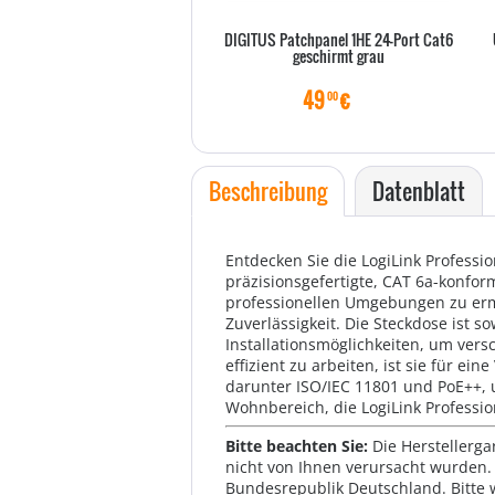
DIGITUS Patchpanel 1HE 24-Port Cat6
geschirmt grau
49
€
00
Beschreibung
Datenblatt
Entdecken Sie die LogiLink Professi
präzisionsgefertigte, CAT 6a-konfo
professionellen Umgebungen zu ermö
Zuverlässigkeit. Die Steckdose ist s
Installationsmöglichkeiten, um ver
effizient zu arbeiten, ist sie für 
darunter ISO/IEC 11801 und PoE++, 
Wohnbereich, die LogiLink Professi
Bitte beachten Sie:
Die Herstellerga
nicht von Ihnen verursacht wurden. 
Bundesrepublik Deutschland. Bitte 