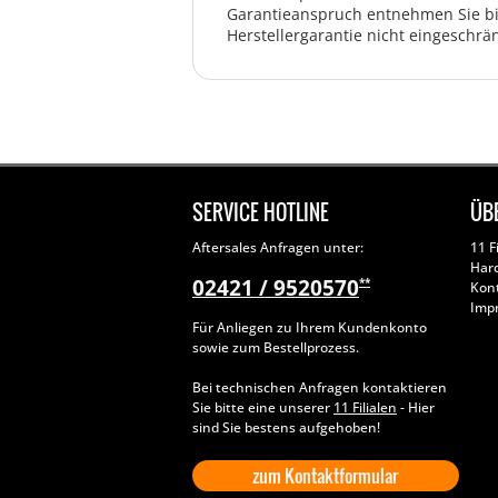
Garantieanspruch entnehmen Sie bi
Herstellergarantie nicht eingeschrän
SERVICE HOTLINE
ÜB
Aftersales Anfragen unter:
11 F
Har
02421 / 9520570
**
Kon
Imp
Für Anliegen zu Ihrem Kundenkonto
sowie zum Bestellprozess.
Bei technischen Anfragen kontaktieren
Sie bitte eine unserer
11 Filialen
- Hier
sind Sie bestens aufgehoben!
zum Kontaktformular