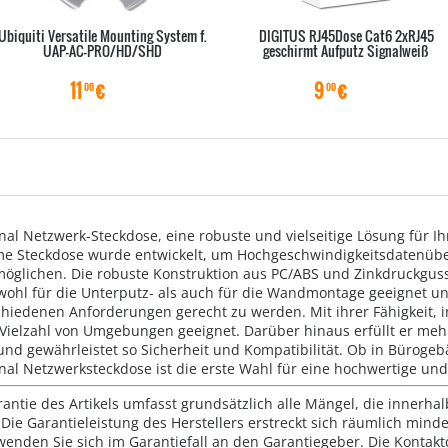
Ubiquiti Versatile Mounting System f.
DIGITUS RJ45Dose Cat6 2xRJ45
UAP-AC-PRO/HD/SHD
geschirmt Aufputz Signalweiß
11
€
9
€
00
00
onal Netzwerk-Steckdose, eine robuste und vielseitige Lösung für 
rme Steckdose wurde entwickelt, um Hochgeschwindigkeitsdatenübe
glichen. Die robuste Konstruktion aus PC/ABS und Zinkdruckguss
owohl für die Unterputz- als auch für die Wandmontage geeignet und
schiedenen Anforderungen gerecht zu werden. Mit ihrer Fähigkeit,
eine Vielzahl von Umgebungen geeignet. Darüber hinaus erfüllt er m
und gewährleistet so Sicherheit und Kompatibilität. Ob in Bürog
onal Netzwerksteckdose ist die erste Wahl für eine hochwertige un
rantie des Artikels umfasst grundsätzlich alle Mängel, die innerha
Die Garantieleistung des Herstellers erstreckt sich räumlich mind
wenden Sie sich im Garantiefall an den Garantiegeber. Die Konta