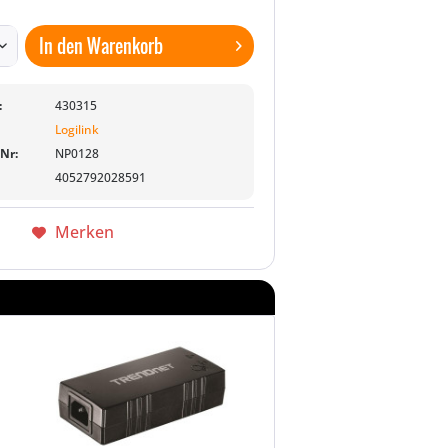
In den
Warenkorb
:
430315
Logilink
-Nr:
NP0128
4052792028591
Merken