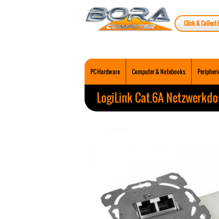
Click & Collect 
PC Hardware
Computer & Notebooks
Peripheri
LogiLink Cat.6A Netzwerkdo