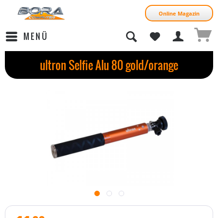
Online Magazin
MENÜ
ultron Selfie Alu 80 gold/orange