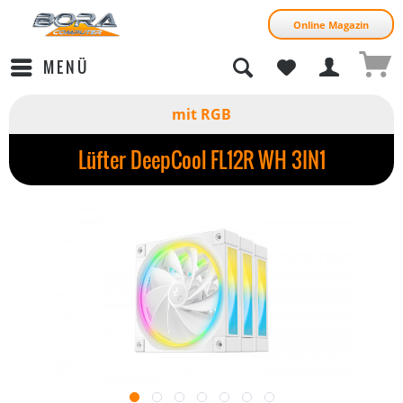
Online Magazin
MENÜ
mit RGB
Lüfter DeepCool FL12R WH 3IN1