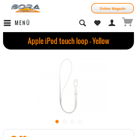
Online Magazin
MENÜ
Apple iPod touch loop - Yellow