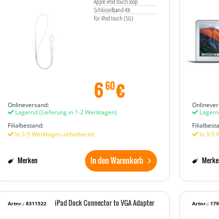
Apple iPod touch loop
Schlüsselband-Kit
für iPod touch (5G)
6
€
60
Onlineversand:
Onlinever
Lagernd
(Lieferung in 1-2 Werktagen)
Lagern
Filialbestand:
Filialbest
In 3-5 Werktagen abholbereit
In 3-5 
In den Warenkorb
Merken
Merke
iPad Dock Connector to VGA Adapter
Artnr.: 8311522
Artnr.: 17