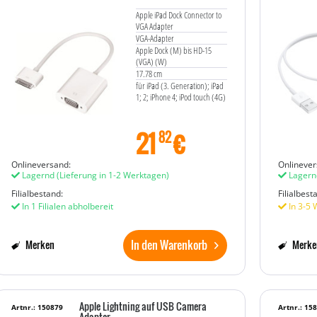
Apple iPad Dock Connector to
VGA Adapter
VGA-Adapter
Apple Dock (M) bis HD-15
(VGA) (W)
17.78 cm
für iPad (3. Generation); iPad
1; 2; iPhone 4; iPod touch (4G)
21
€
82
Onlineversand:
Onlinever
Lagernd
(Lieferung in 1-2 Werktagen)
Lagern
Filialbestand:
Filialbest
In 1 Filialen abholbereit
In 3-5 
In den Warenkorb
Merken
Merke
Apple Lightning auf USB Camera
Artnr.: 150879
Artnr.: 15
Adapter