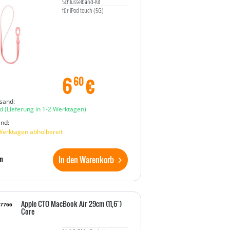
Schlüsselband-Kit
für iPod touch (5G)
6
€
60
sand:
d
(Lieferung in 1-2 Werktagen)
and:
Werktagen abholbereit
In den Warenkorb
n
Apple CTO MacBook Air 29cm (11,6")
17766
Core