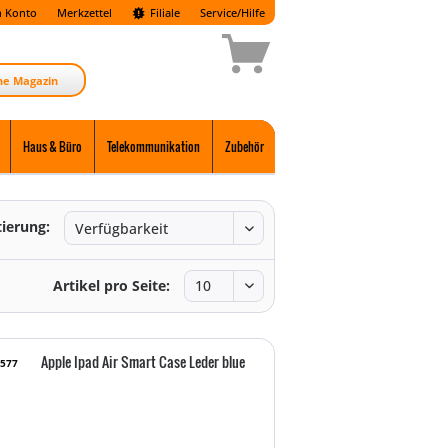
 Konto
Merkzettel
Filiale
Service/Hilfe
ne Magazin
Haus & Büro
Telekommunikation
Zubehör
tierung:
Artikel pro Seite:
Apple Ipad Air Smart Case Leder blue
5577