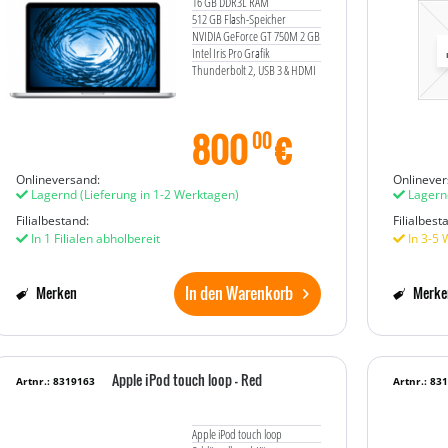
16 GB DDR3L RAM
512 GB Flash-Speicher
NVIDIA GeForce GT 750M 2 GB
Intel Iris Pro Grafik
Thunderbolt 2, USB 3 & HDMI
800
€
00
Onlineversand:
Onlinever
Lagernd
(Lieferung in 1-2 Werktagen)
Lagern
Filialbestand:
Filialbest
In 1 Filialen abholbereit
In 3-5 
In den Warenkorb
Merken
Merke
Apple iPod touch loop - Red
Artnr.: 8319163
Artnr.: 83
Apple iPod touch loop