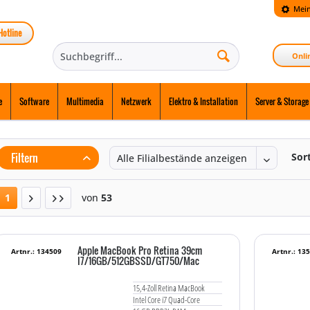
Mein
Hotline
Onli
e
Software
Multimedia
Netzwerk
Elektro & Installation
Server & Storage
Filtern
Sor
1
von
53
Apple MacBook Pro Retina 39cm
Artnr.: 134509
Artnr.: 13
I7/16GB/512GBSSD/GT750/Mac
15,4-Zoll Retina MacBook
Intel Core i7 Quad-Core