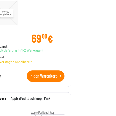
69
€
00
sand:
d
(Lieferung in 1-2 Werktagen)
and:
Werktagen abholbereit
In den Warenkorb
n
Apple iPod touch loop - Pink
19165
Apple iPod touch loop