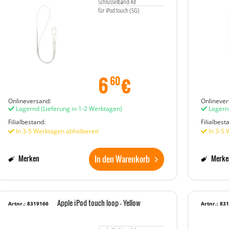
Schlüsselband-Kit
für iPod touch (5G)
6
€
60
Onlineversand:
Onlinever
Lagernd
(Lieferung in 1-2 Werktagen)
Lagern
Filialbestand:
Filialbest
In 3-5 Werktagen abholbereit
In 3-5 
In den Warenkorb
Merken
Merke
Apple iPod touch loop - Yellow
Artnr.: 8319166
Artnr.: 83