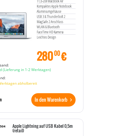
11,6-Zoll MacBook Air
Kompaktes Apple Notebook
Aluminiumgehäuse
USB 3 & Thunderbolt 2
MagSafe 2 Anschluss
WLAN & Bluetooth
FaceTime HD Kamera
Leichtes Design
280
€
00
sand:
d
(Lieferung in 1-2 Werktagen)
and:
Werktagen abholbereit
In den Warenkorb
n
Apple Lightning auf USB Kabel 0,5m
9504
(retail)