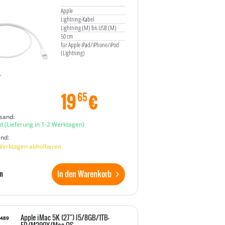
Apple
Lightning-Kabel
Lightning (M) bis USB (M)
50 cm
für Apple iPad/iPhone/iPod
(Lightning)
19
€
65
sand:
d
(Lieferung in 1-2 Werktagen)
and:
Werktagen abholbereit
In den Warenkorb
n
Apple iMac 5K (27") I5/8GB/1TB-
8489
FD/M290X/Mac OS