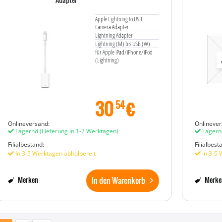
Apple Lightning to USB
Camera Adapter
Lightning Adapter
Lightning (M) bis USB (W)
für Apple iPad/iPhone/iPod
(Lightning)
30
€
54
Onlineversand:
Onlinever
Lagernd
(Lieferung in 1-2 Werktagen)
Lagern
Filialbestand:
Filialbest
In 3-5 Werktagen abholbereit
In 3-5 
In den Warenkorb
Merken
Merke