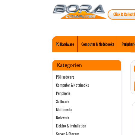
Click & Collect 
PC Hardware
Computer & Notebooks
Peripheri
Kategorien
PC Hardware
Computer & Notebooks
Peripherie
Software
Multimedia
Netzwerk
Elektro & Installation
Server & Storage