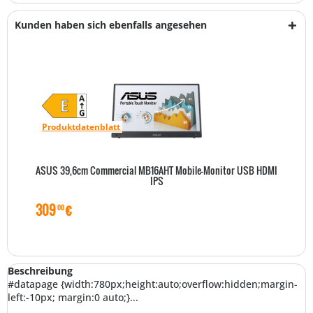
Kunden haben sich ebenfalls angesehen
Produktdatenblatt
ASUS 39,6cm Commercial MB16AHT Mobile-Monitor USB HDMI
IPS
309
€
00
Beschreibung
#datapage {width:780px;height:auto;overflow:hidden;margin-
left:-10px; margin:0 auto;}...