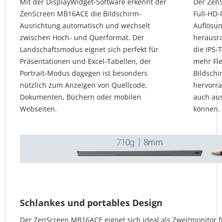
Mit der DisplayWidget-Software erkennt der
Der Zen
ZenScreen MB16ACE die Bildschirm-
Full-HD-
Ausrichtung automatisch und wechselt
Auflösu
zwischen Hoch- und Querformat. Der
herausr
Landschaftsmodus eignet sich perfekt für
die IPS-
Präsentationen und Excel-Tabellen, der
mehr Fle
Portrait-Modus dagegen ist besonders
Bildschi
nützlich zum Anzeigen von Quellcode,
hervorr
Dokumenten, Büchern oder mobilen
auch aus
Webseiten.
können.
Schlankes und portables Design
Der ZenScreen MB16ACE eignet sich ideal als Zweitmonitor 