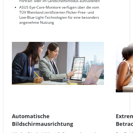
Portrait- oder im Landschaftsmodus aufzustellen
ASUS Eye-Care-Monitore verfügen über die vom
TÜV Rheinland zertifizierten Flicker-Free- und
Low-Blue-Light-Technologien für eine besonders
angenehme Nutzung
Automatische
Extre
Bildschirmausrichtung
Betra