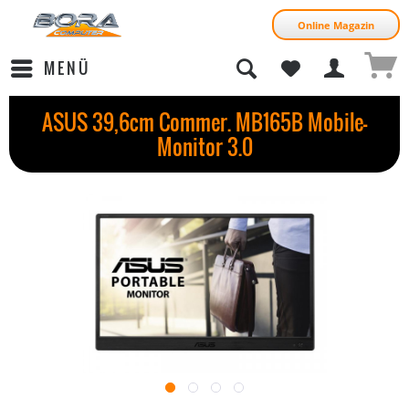
Online Magazin
MENÜ
ASUS 39,6cm Commer. MB165B Mobile-
Monitor 3.0