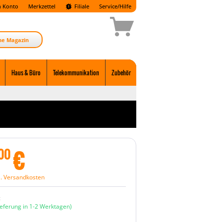
 Konto
Merkzettel
Filiale
Service/Hilfe
ne Magazin
Haus & Büro
Telekommunikation
Zubehör
€
00
l. Versandkosten
:
ieferung in 1-2 Werktagen)