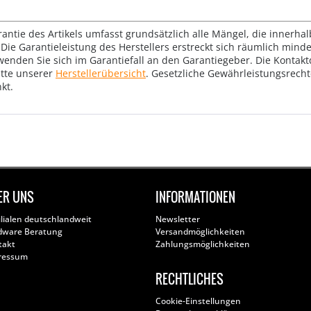
rantie des Artikels umfasst grundsätzlich alle Mängel, die innerha
Die Garantieleistung des Herstellers erstreckt sich räumlich mind
wenden Sie sich im Garantiefall an den Garantiegeber. Die Konta
tte unserer
Herstellerübersicht
. Gesetzliche Gewährleistungsrech
kt.
ER UNS
INFORMATIONEN
ilialen deutschlandweit
Newsletter
dware Beratung
Versandmöglichkeiten
takt
Zahlungsmöglichkeiten
ressum
RECHTLICHES
Cookie-Einstellungen