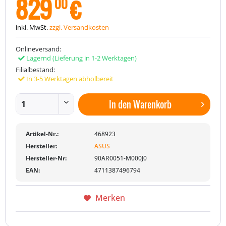
829
€
00
inkl. MwSt.
zzgl. Versandkosten
Onlineversand:
Lagernd
(Lieferung in 1-2 Werktagen)
Filialbestand:
In 3-5 Werktagen abholbereit
In den
Warenkorb
Artikel-Nr.:
468923
Hersteller:
ASUS
Hersteller-Nr:
90AR0051-M000J0
EAN:
4711387496794
Merken