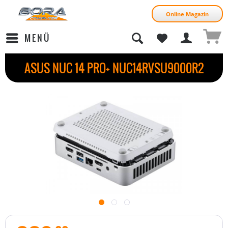
Online Magazin
MENÜ
ASUS NUC 14 PRO+ NUC14RVSU9000R2