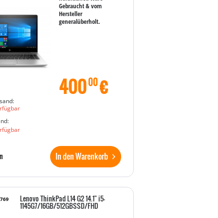
Gebraucht & vom
Hersteller
generalüberholt.
400
€
00
sand:
rfügbar
and:
rfügbar
In den Warenkorb
n
Lenovo ThinkPad L14 G2 14.1" i5-
7769
1145G7/16GB/512GBSSD/FHD