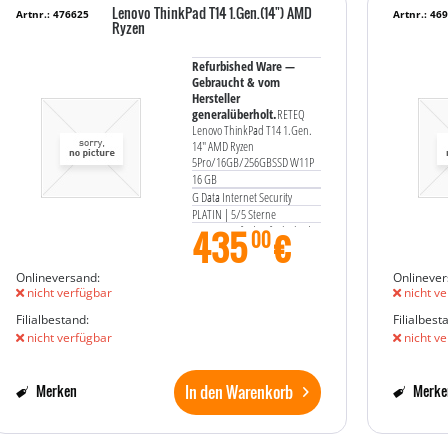
Lenovo ThinkPad T14 1.Gen.(14") AMD
Artnr.: 476625
Artnr.: 46
Ryzen
Refurbished Ware —
Gebraucht & vom
Hersteller
generalüberholt.
RETEQ
Lenovo ThinkPad T14 1.Gen.
14" AMD Ryzen
5Pro/16GB/256GBSSD W11P
16 GB
G Data Internet Security
PLATIN | 5/5 Sterne
435
€
RETEQ certified Refurbished
00
Onlineversand:
Onlinever
nicht verfügbar
nicht ve
Filialbestand:
Filialbest
nicht verfügbar
nicht ve
In den Warenkorb
Merken
Merke