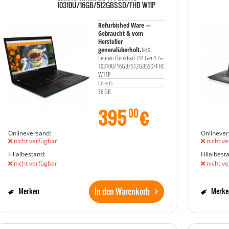
10310U/16GB/512GBSSD/FHD W11P
Refurbished Ware —
Gebraucht & vom
Hersteller
generalüberholt.
tecXL
Lenovo ThinkPad T14 Gen1 i5-
10310U/16GB/512GBSSD/FHD
W11P
Core i5
16 GB
395
€
00
Onlineversand:
Onlinever
nicht verfügbar
nicht ve
Filialbestand:
Filialbest
nicht verfügbar
nicht ve
In den Warenkorb
Merken
Merke