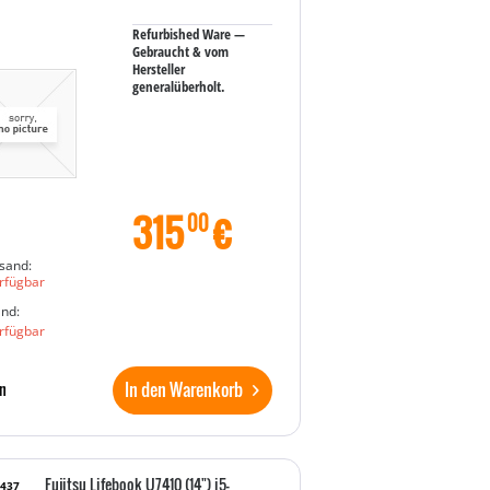
Refurbished Ware —
Gebraucht & vom
Hersteller
generalüberholt.
315
€
00
sand:
rfügbar
and:
rfügbar
In den Warenkorb
n
Fujitsu Lifebook U7410 (14") i5-
6437