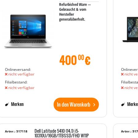
Refurbished Ware —
Gebraucht & vom
Hersteller
generalüberholt.
400
€
00
Onlineversand:
Onlinever
nicht verfügbar
nicht ve
Filialbestand:
Filialbest
nicht verfügbar
nicht ve
In den Warenkorb
Merken
Merke
Dell Latitude 5410 (14,1) i5-
Artnr.: 517118
Artnr.: 51
10310U/16GB/1TBSSD/FHD W11P