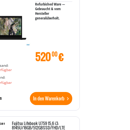
Refurbished Ware —
Gebraucht & vom
Hersteller
generalüberholt.
520
€
00
sand:
rfügbar
and:
rfügbar
In den Warenkorb
n
Fujitsu Lifebook U759 15,6 i3-
7381
8145U/16GB/512GBSSD/FHD/LTE