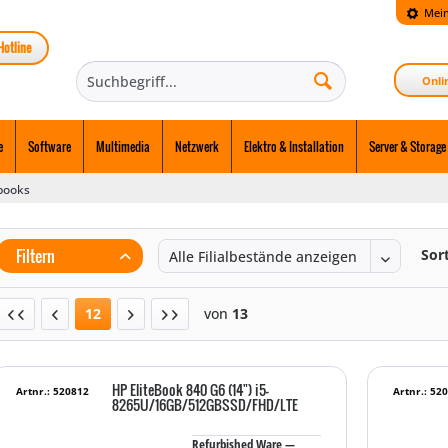
Mein
Hotline
Onli
e
Software
Multimedia
Netzwerk
Elektro & Installation
Server & Storage
books
Filtern
Sor
12
von
13
HP EliteBook 840 G6 (14") i5-
Artnr.: 520812
Artnr.: 52
8265U/16GB/512GBSSD/FHD/LTE
Refurbished Ware —