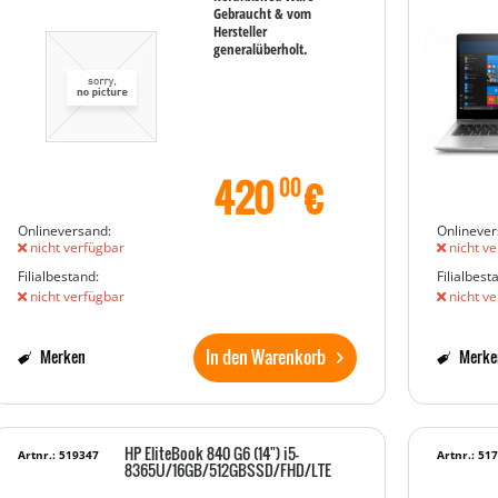
Gebraucht & vom
Hersteller
generalüberholt.
420
€
00
Onlineversand:
Onlinever
nicht verfügbar
nicht ve
Filialbestand:
Filialbest
nicht verfügbar
nicht ve
In den Warenkorb
Merken
Merke
HP EliteBook 840 G6 (14") i5-
Artnr.: 519347
Artnr.: 51
8365U/16GB/512GBSSD/FHD/LTE