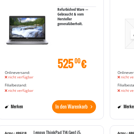
Refurbished Ware —
Gebraucht & vom
Hersteller
generalüberholt.
525
€
00
Onlineversand:
Onlinever
nicht verfügbar
nicht ve
Filialbestand:
Filialbest
nicht verfügbar
nicht ve
In den Warenkorb
Merken
Merke
Lenovo ThinkPad T14 Gen1 i5-
Artnr.: 496318
Artnr.: 48