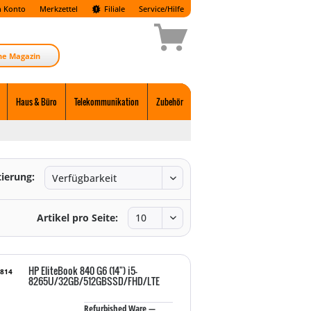
 Konto
Merkzettel
Filiale
Service/Hilfe
ne Magazin
Haus & Büro
Telekommunikation
Zubehör
tierung:
Artikel pro Seite:
HP EliteBook 840 G6 (14") i5-
0814
8265U/32GB/512GBSSD/FHD/LTE
Refurbished Ware —