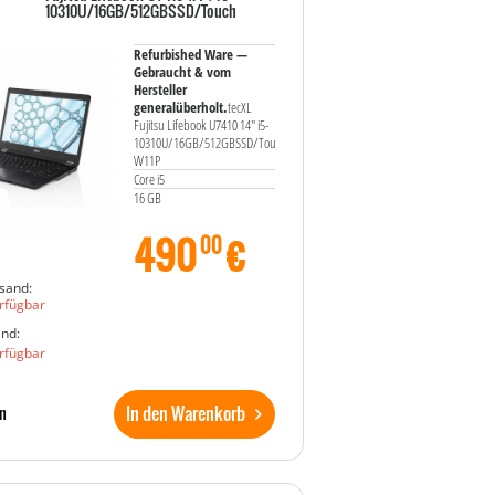
10310U/16GB/512GBSSD/Touch
Refurbished Ware —
Gebraucht & vom
Hersteller
generalüberholt.
tecXL
Fujitsu Lifebook U7410 14" i5-
10310U/16GB/512GBSSD/Touch
W11P
Core i5
16 GB
490
€
00
sand:
rfügbar
and:
rfügbar
In den Warenkorb
n