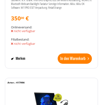
Laufwerk: N.V. Grafik: Intel UHD Graphics 620 SM Weitere Ausstattung: WLAN LTE
Bluetooth Webcam Backlight-Tastatur Sonstige Information: Akku: Akku OK
Software: W11PRO ESET Verpackung: Retail Orange
350
€
00
Onlineversand:
nicht verfügbar
Filialbestand:
nicht verfügbar
In den Warenkorb
Merken
Artnr.: 417996