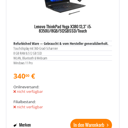
Lenovo ThinkPad Yoga X380 13,3" i5-
8350U/8GB/512GBSSD/Touch
Refurbished Ware — Gebraucht & vom Hersteller generalüberholt.
Touchdisplay mit 360-Grad-Scharnier
8 GB RAM & 512 GB SSD
WLAN, Bluetooth & Webcam
Windows 11 Pro
340
€
00
Onlineversand:
nicht verfügbar
Filialbestand:
nicht verfügbar
In den Warenkorb
Merken