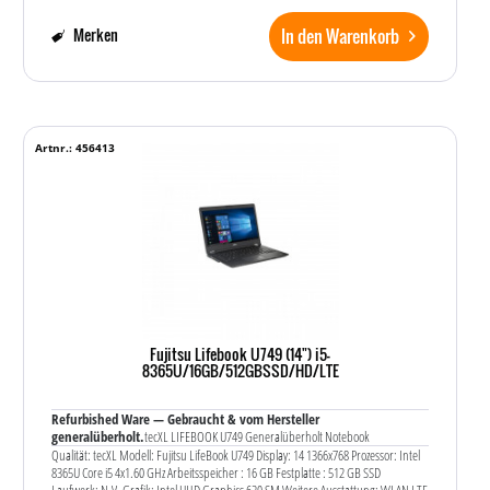
In den Warenkorb
Merken
Artnr.: 456413
Fujitsu Lifebook U749 (14") i5-
8365U/16GB/512GBSSD/HD/LTE
Refurbished Ware — Gebraucht & vom Hersteller
generalüberholt.
tecXL LIFEBOOK U749 Generalüberholt Notebook
Qualität: tecXL Modell: Fujitsu LifeBook U749 Display: 14 1366x768 Prozessor: Intel
8365U Core i5 4x1.60 GHz Arbeitsspeicher : 16 GB Festplatte : 512 GB SSD