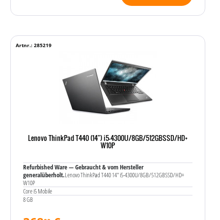
Artnr.: 285219
Lenovo ThinkPad T440 (14") i5-4300U/8GB/512GBSSD/HD+
W10P
Refurbished Ware — Gebraucht & vom Hersteller
generalüberholt.
Lenovo ThinkPad T440 14" i5-4300U/8GB/512GBSSD/HD+
W10P
Core i5 Mobile
8 GB