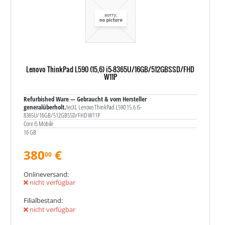
Lenovo ThinkPad L590 (15,6) i5-8365U/16GB/512GBSSD/FHD
W11P
Refurbished Ware — Gebraucht & vom Hersteller
generalüberholt.
tecXL Lenovo ThinkPad L590 15.6 i5-
8365U/16GB/512GBSSD/FHD W11P
Core i5 Mobile
16 GB
380
€
00
Onlineversand:
nicht verfügbar
Filialbestand:
nicht verfügbar