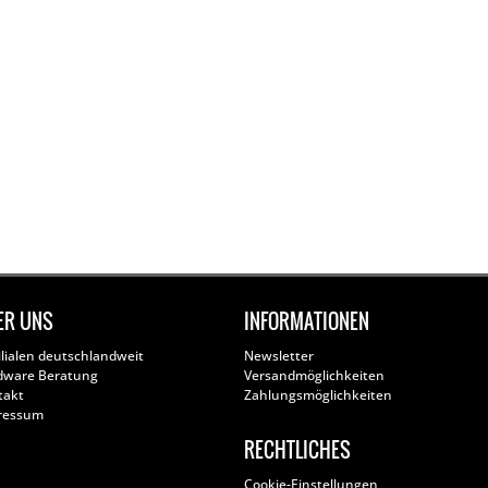
ER UNS
INFORMATIONEN
ilialen deutschlandweit
Newsletter
dware Beratung
Versandmöglichkeiten
takt
Zahlungsmöglichkeiten
ressum
RECHTLICHES
Cookie-Einstellungen