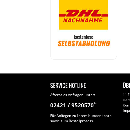
SERVICE HOTLINE
ÜB
Aftersales Anfragen unter:
11 F
Har
02421 / 9520570
**
Kon
Imp
Für Anliegen zu Ihrem Kundenkonto
sowie zum Bestellprozess.