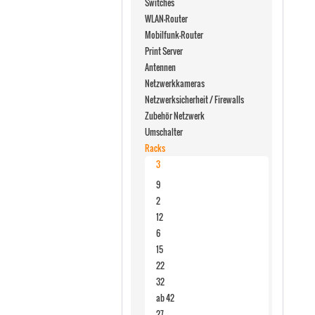
Switches
WLAN-Router
Mobilfunk-Router
Print Server
Antennen
Netzwerkkameras
Netzwerksicherheit / Firewalls
Zubehör Netzwerk
Umschalter
Racks
3
9
2
12
6
15
22
32
ab 42
27