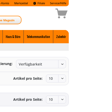
 Konto
Merkzettel
Filiale
Service/Hilfe
ne Magazin
Haus & Büro
Telekommunikation
Zubehör
tierung:
Artikel pro Seite:
Artikel pro Seite: