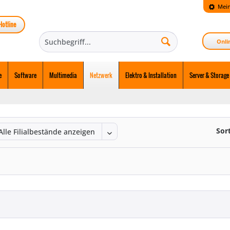
Mein
Hotline
Onli
e
Software
Multimedia
Netzwerk
Elektro & Installation
Server & Storage
Sor