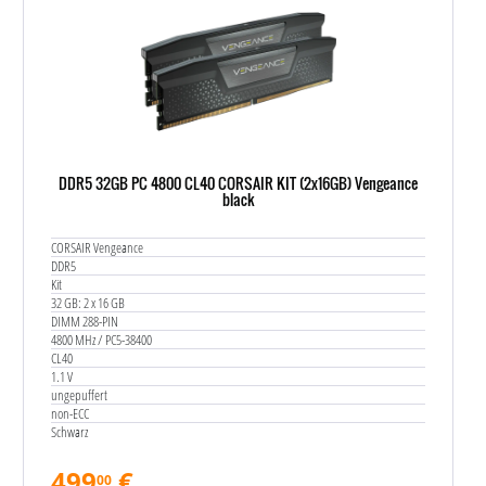
DDR5 32GB PC 4800 CL40 CORSAIR KIT (2x16GB) Vengeance
black
CORSAIR Vengeance
DDR5
Kit
32 GB: 2 x 16 GB
DIMM 288-PIN
4800 MHz / PC5-38400
CL40
1.1 V
ungepuffert
non-ECC
Schwarz
499
€
00