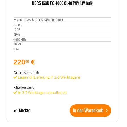
DDR5 16GB PC 4800 CL40 PNY 1,1V bulk
PNY DDR5-RAM MD16GSD54800-BLK BULK
- DDR5
16 GB
DDR5
4.800 MHz
UDIMM
CL40
220
€
00
Onlineversand:
Lagernd (Lieferung in 2-3 Werktagen)
Filialbestand:
In 3-5 Werktagen abholbereit
In den Warenkorb
Merken