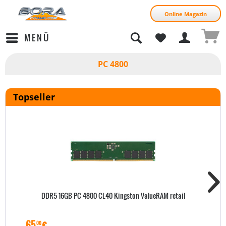
Online Magazin
MENÜ
PC 4800
Topseller
DDR5 16GB PC 4800 CL40 Kingston ValueRAM retail
65
€
00