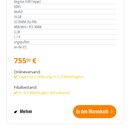
Kingston FURY Impact
DDR5
Modul
16 GB
SO DIMM 262-PIN
4800 MHz / PC5-38400
CL38
1.1 V
ungepuffert
on-die ECC
755
€
00
Onlineversand:
Lagernd (Lieferung in 2-3 Werktagen)
Filialbestand:
In 3-5 Werktagen abholbereit
In den Warenkorb
Merken