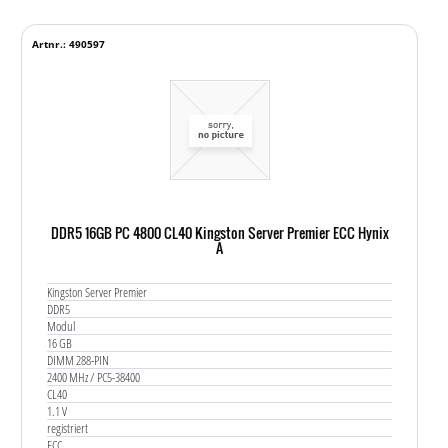
Artnr.: 490597
DDR5 16GB PC 4800 CL40 Kingston Server Premier ECC Hynix
A
Kingston Server Premier
DDR5
Modul
16 GB
DIMM 288-PIN
2400 MHz / PC5-38400
CL40
1.1 V
registriert
ECC