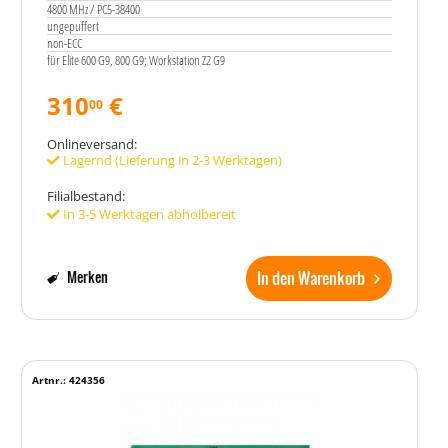
4800 MHz / PC5-38400
ungepuffert
non-ECC
für Elite 600 G9, 800 G9; Workstation Z2 G9
310
€
00
Onlineversand:
Lagernd (Lieferung in 2-3 Werktagen)
Filialbestand:
In 3-5 Werktagen abholbereit
In den Warenkorb
Merken
Artnr.: 424356