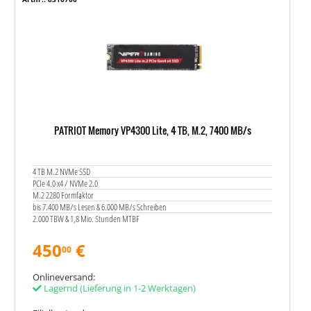
PATRIOT Memory VP4300 Lite, 4 TB, M.2, 7400 MB/s
4 TB M.2 NVMe SSD
PCIe 4.0 x4 / NVMe 2.0
M.2 2280 Formfaktor
bis 7.400 MB/s Lesen & 6.000 MB/s Schreiben
2.000 TBW & 1,8 Mio. Stunden MTBF
450
€
00
Onlineversand:
Lagernd
(Lieferung in 1-2 Werktagen)