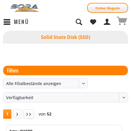
Online Magazin
MENÜ
Solid State Disk (SSD)
Filtern
1
von
52
Artnr.: 8310700