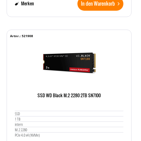
In den Warenkorb
Merken
Artnr.: 521908
SSD WD Black M.2 2280 2TB SN7100
SSD
1 TB
intern
M.2 2280
PCIe 4.0 x4 (NVMe)