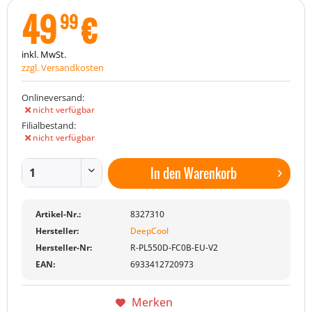
49
€
99
inkl. MwSt.
zzgl. Versandkosten
Onlineversand:
nicht verfügbar
Filialbestand:
nicht verfügbar
In den
Warenkorb
Artikel-Nr.:
8327310
Hersteller:
DeepCool
Hersteller-Nr:
R-PL550D-FC0B-EU-V2
EAN:
6933412720973
Merken