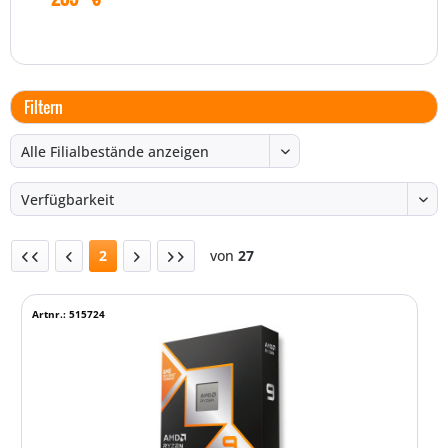
Filtern
2
von
27
Artnr.: 515724