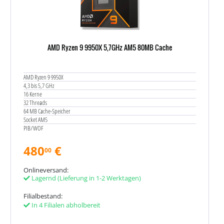
AMD Ryzen 9 9950X 5,7GHz AM5 80MB Cache
AMD Ryzen 9 9950X
4,3 bis 5,7 GHz
16 Kerne
32 Threads
64 MB Cache-Speicher
Socket AM5
PIB/WOF
480
€
00
Onlineversand:
Lagernd
(Lieferung in 1-2 Werktagen)
Filialbestand:
In 4 Filialen abholbereit