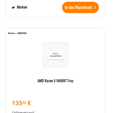
In den Warenkorb
Merken
Artnr.: 496356
AMD Ryzen 5 5600XT Tray
135
€
00
Onlineversand: