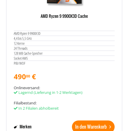
AMD Ryzen 9 9900X3D Cache
AMD Ryzen 9 9900X3D
4,4 bis 5,5 GHz
12 Kerne
24 Threads
128 MB Cache-Speicher
Socket AM5
PIB/WOF
490
€
00
Onlineversand:
Lagernd
(Lieferung in 1-2 Werktagen)
Filialbestand:
In 2 Filialen abholbereit
In den Warenkorb
Merken