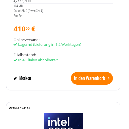
4,7 bis 5,2 GHz
104 MB
Sockel AM5 (Ryzen Zen4)
Box-Set
410
€
00
Onlineversand:
Lagernd
(Lieferung in 1-2 Werktagen)
Filialbestand:
In 4 Filialen abholbereit
In den Warenkorb
Merken
Artnr.: 493152