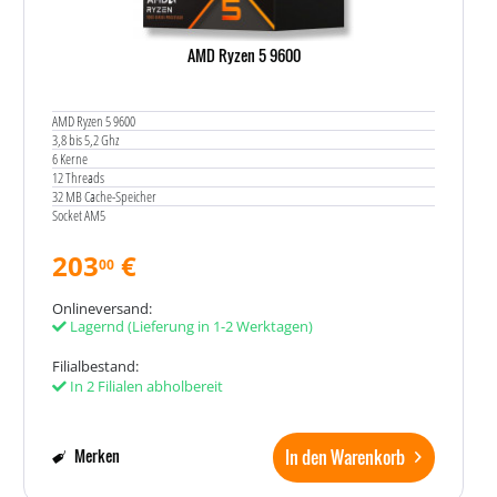
AMD Ryzen 5 9600
AMD Ryzen 5 9600
3,8 bis 5,2 Ghz
6 Kerne
12 Threads
32 MB Cache-Speicher
Socket AM5
203
€
00
Onlineversand:
Lagernd
(Lieferung in 1-2 Werktagen)
Filialbestand:
In 2 Filialen abholbereit
In den Warenkorb
Merken