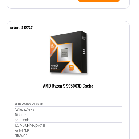
Artnr.: 515727
AMD Ryzen 9 9950X3D Cache
AMD Ryzen 9 9950X3D
4,3 bis 5,7 GHz
16 Kerne
32 Threads
128 MB Cache-Speicher
Socket AM5
PIB/WOF