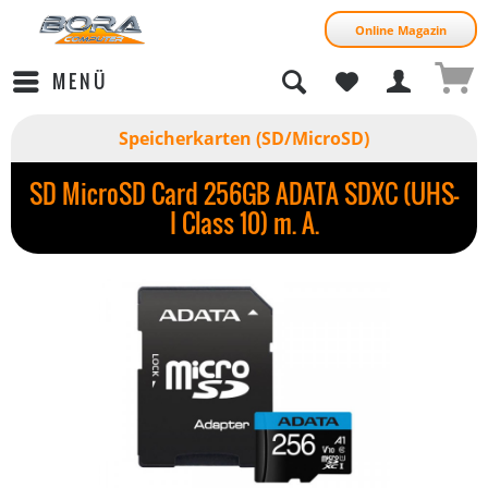
Online Magazin
MENÜ
Speicherkarten (SD/MicroSD)
SD MicroSD Card 256GB ADATA SDXC (UHS-
I Class 10) m. A.