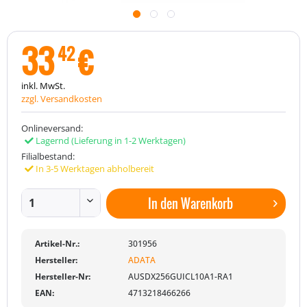
33
€
42
inkl. MwSt.
zzgl. Versandkosten
Onlineversand:
Lagernd
(Lieferung in 1-2 Werktagen)
Filialbestand:
In 3-5 Werktagen abholbereit
In den
Warenkorb
Artikel-Nr.:
301956
Hersteller:
ADATA
Hersteller-Nr:
AUSDX256GUICL10A1-RA1
EAN:
4713218466266