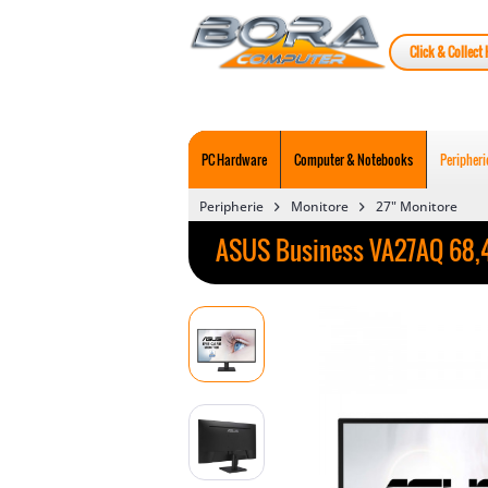
Click & Collect 
PC Hardware
Computer & Notebooks
Peripheri
Peripherie
Monitore
27" Monitore
ASUS Business VA27AQ 68,