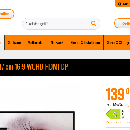
Mein
Hotline
Onli
e
Software
Multimedia
Netzwerk
Elektro & Installation
Server & Storage
47 cm 16:9 WQHD HDMI DP
139
0
inkl. MwSt.
zzg
Produktdatenbl