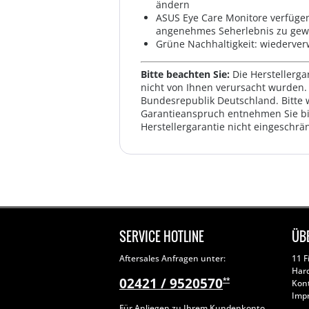
ändern
ASUS Eye Care Monitore verfügen 
angenehmes Seherlebnis zu gew
Grüne Nachhaltigkeit: wiederve
Bitte beachten Sie:
Die Herstellerga
nicht von Ihnen verursacht wurden. 
Bundesrepublik Deutschland. Bitte 
Garantieanspruch entnehmen Sie bi
Herstellergarantie nicht eingeschrän
SERVICE HOTLINE
ÜB
Aftersales Anfragen unter:
11 F
Har
02421 / 9520570
**
Kon
Imp
Für Anliegen zu Ihrem Kundenkonto