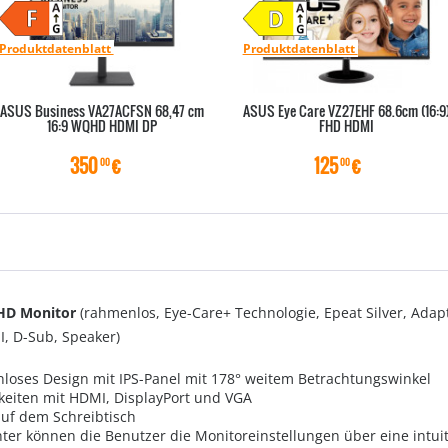
Produktdatenblatt
Produktdatenblatt
ASUS Business VA27ACFSN 68,47 cm
ASUS Eye Care VZ27EHF 68.6cm (16:9
16:9 WQHD HDMI DP
FHD HDMI
350
€
125
€
00
00
HD Monitor
(rahmenlos, Eye-Care+ Technologie, Epeat Silver, Adapt
I, D-Sub, Speaker)
nloses Design mit IPS-Panel mit 178° weitem Betrachtungswinkel
eiten mit HDMI, DisplayPort und VGA
uf dem Schreibtisch
er können die Benutzer die Monitoreinstellungen über eine intuit