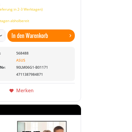
:
eferung in 2-3 Werktagen)
tagen abholbereit
In den
Warenkorb
:
568488
ASUS
-Nr:
90LM06G1-B01171
4711387984871
Merken