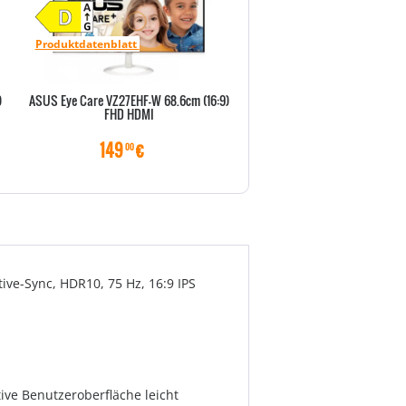
Produktdatenblatt
Produktdatenblatt
)
ASUS Eye Care VZ27EHF-W 68.6cm (16:9)
ASUS Eye Care VU279CFE-B 
FHD HDMI
(16:9) FQHD HDMI
149
€
164
€
00
90
ive-Sync, HDR10, 75 Hz, 16:9 IPS
ive Benutzeroberfläche leicht