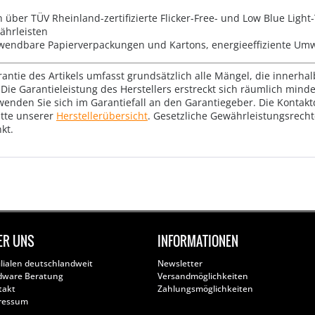
über TÜV Rheinland-zertifizierte Flicker-Free- und Low Blue Light
ährleisten
rwendbare Papierverpackungen und Kartons, energieeffiziente Um
rantie des Artikels umfasst grundsätzlich alle Mängel, die innerha
Die Garantieleistung des Herstellers erstreckt sich räumlich mind
wenden Sie sich im Garantiefall an den Garantiegeber. Die Konta
tte unserer
Herstellerübersicht
. Gesetzliche Gewährleistungsrech
kt.
ER UNS
INFORMATIONEN
ilialen deutschlandweit
Newsletter
dware Beratung
Versandmöglichkeiten
takt
Zahlungsmöglichkeiten
ressum