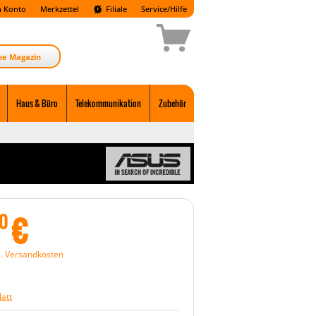
 Konto
Merkzettel
Filiale
Service/Hilfe
ne Magazin
Haus & Büro
Telekommunikation
Zubehör
€
0
l. Versandkosten
att