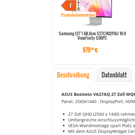
Produktdatenblatt
Samsung (27") 68,6cm S27C902PAU 16:9
ViewFinity S90PC
979
€
00
Beschreibung
Datenblatt
ASUS Business VA27AQ 27 Zoll WQ
Panel, 2560x1440 , DisplayPort, HDM
27 Zoll QHD (2560 x 1440) rahme
Umfangreiche Anschlussmöglichk
VESA-Wandmontage spart Platz a
Mit dem ASUS DisplayWidget Cent