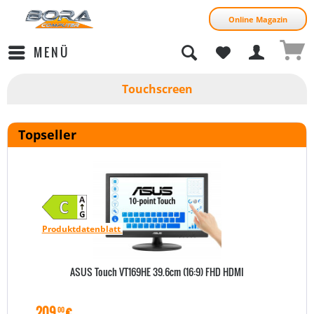
Online Magazin
MENÜ
Touchscreen
Topseller
Produktdatenblatt
ASUS Touch VT169HE 39.6cm (16:9) FHD HDMI
209
€
00