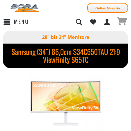
Online Magazin
MENÜ
28" bis 34" Monitore
Samsung (34") 86,0cm S34C650TAU 21:9
ViewFinity S65TC