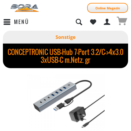
Online Magazin
MENÜ
Sonstige
CONCEPTRONIC USB-Hub 7-Port 3.2/C->4x3.0
3xUSB-C m.Netz. gr