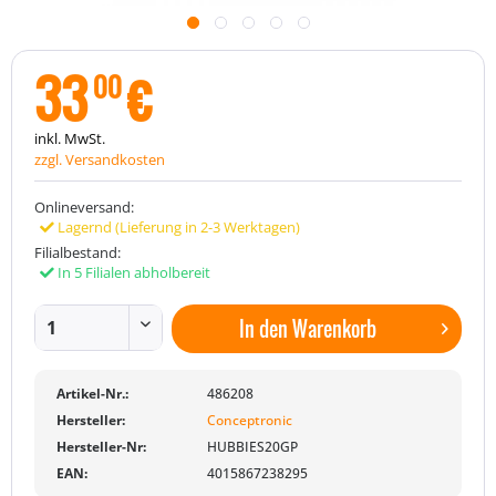
33
€
00
inkl. MwSt.
zzgl. Versandkosten
Onlineversand:
Lagernd (Lieferung in 2-3 Werktagen)
Filialbestand:
In 5 Filialen abholbereit
In den
Warenkorb
Artikel-Nr.:
486208
Hersteller:
Conceptronic
Hersteller-Nr:
HUBBIES20GP
EAN:
4015867238295