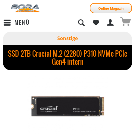
Online Magazin
MENÜ
Sonstige
SSD 2TB Crucial M.2 (2280) P310 NVMe PCIe
Gen4 intern