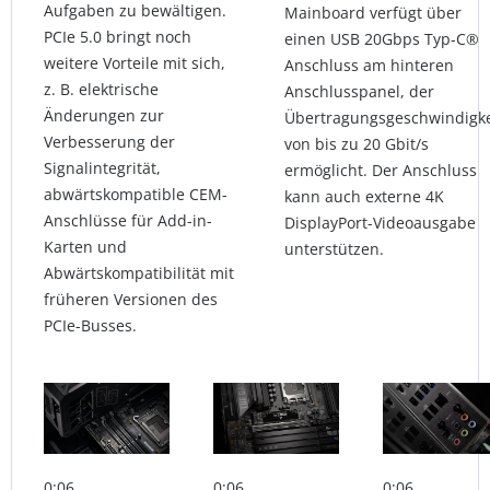
Aufgaben zu bewältigen.
Mainboard verfügt über
PCIe 5.0 bringt noch
einen USB 20Gbps Typ-C®
weitere Vorteile mit sich,
Anschluss am hinteren
z. B. elektrische
Anschlusspanel, der
Änderungen zur
Übertragungsgeschwindigke
Verbesserung der
von bis zu 20 Gbit/s
Signalintegrität,
ermöglicht. Der Anschluss
abwärtskompatible CEM-
kann auch externe 4K
Anschlüsse für Add-in-
DisplayPort-Videoausgabe
Karten und
unterstützen.
Abwärtskompatibilität mit
früheren Versionen des
PCIe-Busses.
0:06
0:06
0:06