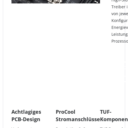
Treiber 
von jewe
Konfigur
Energiev
Leistung
Prozesso
Achtlagiges
ProCool
TUF-
PCB-Design
Stromanschlüsse
Komponen