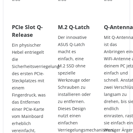
PCIe Slot Q-
M.2 Q-Latch
Q-Antenna
Release
Der innovative
Mit Q-Antenn
ASUS Q-Latch
ist das
Ein physischer
macht es
Anbringen ein
Hebel entriegelt
einfach, eine
WiFi-Antenne 
die
M.2 SSD ohne
deinem PC jetz
Sicherheitsverriegelung
spezielle
einfach und
des ersten PCIe-
Werkzeuge oder
schnell. Anstat
Steckplatzes mit
Schrauben zu
zwei Verschlü
einem
installieren oder
langsam zu
Fingerdruck, was
zu entfernen.
drehen, bis si
das Entfernen
Dieses Design
endlich
einer PCIe-Karte
nutzt einen
einrasten, ras
vom Mainboard
einfachen
sie einfach ein
erheblich
Verriegelungsmechanismus,
Weniger Ärger
vereinfacht,