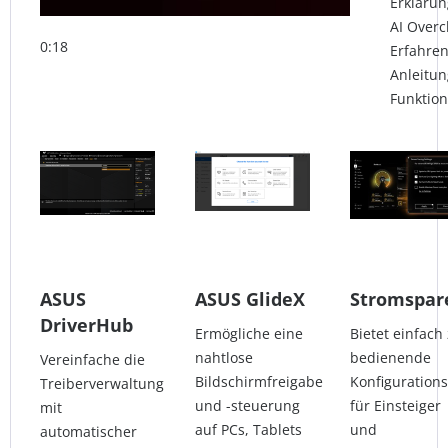
Erkläru
AI Overc
0:18
Erfahren
Anleitu
Funktion
ASUS
ASUS GlideX
Stromspar
DriverHub
Ermögliche eine
Bietet einfach
nahtlose
bedienende
Vereinfache die
Bildschirmfreigabe
Konfiguration
Treiberverwaltung
und -steuerung
für Einsteiger
mit
auf PCs, Tablets
und
automatischer