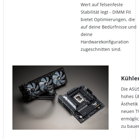
Wert auf felsenfeste
Stabilität legt - DIMM Fit
bietet Optimierungen, die
auf deine Bedürfnisse und
deine
Hardwarekonfiguration
zugeschnitten sind.
Kühler
Die ASUS
hohes Üb
Ästhetik
neuen T
ermöglic
zu baue