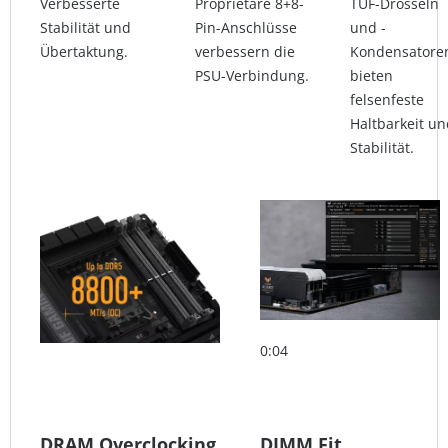
Verbesserte
Proprietäre 8+8-
TUF-Drosseln
Stabilität und
Pin-Anschlüsse
und -
Übertaktung.
verbessern die
Kondensatore
PSU-Verbindung.
bieten
felsenfeste
Haltbarkeit un
Stabilität.
0:04
DRAM Overclocking
DIMM Fit