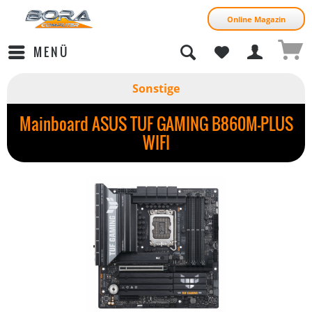
Online Magazin
MENÜ
Sonstige
Mainboard ASUS TUF GAMING B860M-PLUS
WIFI