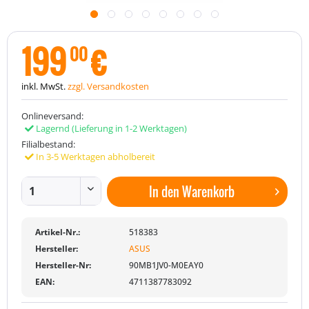
199
€
00
inkl. MwSt.
zzgl. Versandkosten
Onlineversand:
Lagernd
(Lieferung in 1-2 Werktagen)
Filialbestand:
In 3-5 Werktagen abholbereit
In den
Warenkorb
Artikel-Nr.:
518383
Hersteller:
ASUS
Hersteller-Nr:
90MB1JV0-M0EAY0
EAN:
4711387783092