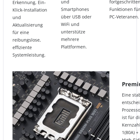
und
fortgeschritte
Erkennung, Ein-
Smartphones
Funktionen fü
Klick-Installation
über USB oder
PC-Veteranen.
und
WiFi und
Aktualisierung
unterstütze
für eine
mehrere
reibungslose,
Plattformen.
effiziente
Systemleistung.
Premi
Eine sta
entschei
Prozesso
ist für 
Kernzahl
1(80A) +
High-Si