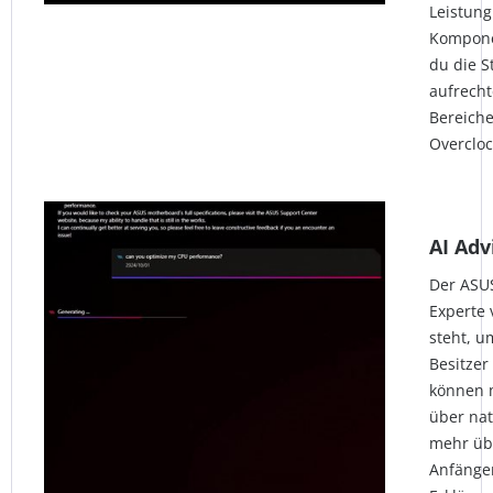
Leistun
Kompone
du die S
aufrecht
Bereich
Overcloc
AI Adv
Der ASUS
Experte 
steht, u
Besitze
können m
über nat
mehr üb
Anfänger