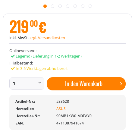
219
€
00
inkl. MwSt.
zzgl. Versandkosten
Onlineversand:
Lagernd
(Lieferung in 1-2 Werktagen)
Filialbestand:
In 3-5 Werktagen abholbereit
In den
Warenkorb
Artikel-Nr.:
533628
Hersteller:
ASUS
Hersteller-Nr:
90MB1KW0-M0EAY0
EAN:
4711387941874