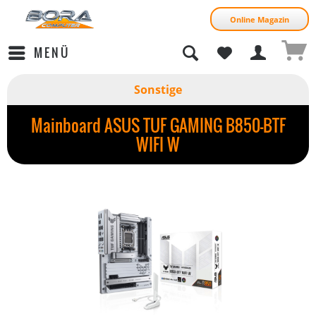
Online Magazin
MENÜ
Sonstige
Mainboard ASUS TUF GAMING B850-BTF
WIFI W