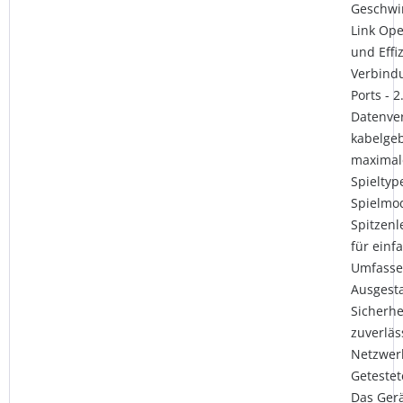
Geschwin
Link Ope
und Effi
Verbind
Ports - 
Datenve
kabelge
maximale
Spieltyp
Spielmo
Spitzen
für einf
Umfasse
Ausgesta
Sicherhe
zuverläs
Netzwer
Getestet
Das Gerä