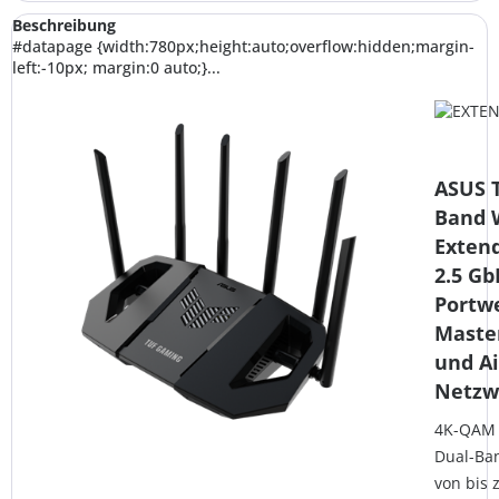
Beschreibung
#datapage {width:780px;height:auto;overflow:hidden;margin-
left:-10px; margin:0 auto;}...
ASUS 
Band W
Extend
2.5 Gb
Portw
Maste
und Ai
Netzw
4K-QAM &
Dual-Ban
von bis 