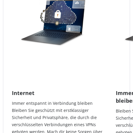
Internet
Immer
bleib
Immer entspannt in Verbindung bleiben
Bleiben Sie geschützt mit erstklassiger
Bleiben 
Sicherheit und Privatsphäre, die durch die
Sicherhe
verschlüsselten Verbindungen eines VPNs
verschl
geboten werden. Mach dir keine Sorgen über
geboten