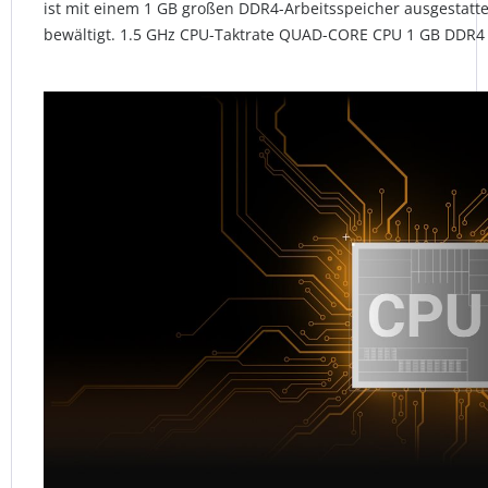
ist mit einem 1 GB großen DDR4-Arbeitsspeicher ausgestatt
bewältigt. 1.5 GHz CPU-Taktrate QUAD-CORE CPU 1 GB DDR