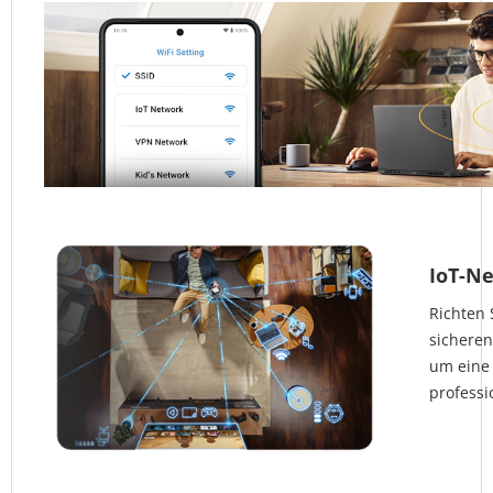
IoT-N
Richten 
sicheren
um eine 
professi