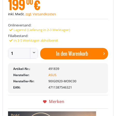
199
€
00
inkl. MwSt.
zzgl. Versandkosten
Onlineversand:
Lagernd (Lieferung in 2-3 Werktagen)
Filialbestand:
In 3-5 Werktagen abholbereit
In den
Warenkorb
Artikel-Nr.:
491839
Hersteller:
ASUS
Hersteller-Nr:
90IG0920-MO9C00
EAN:
4711387546321
Merken