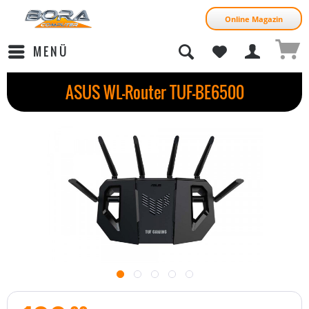
Online Magazin
MENÜ
ASUS WL-Router TUF-BE6500