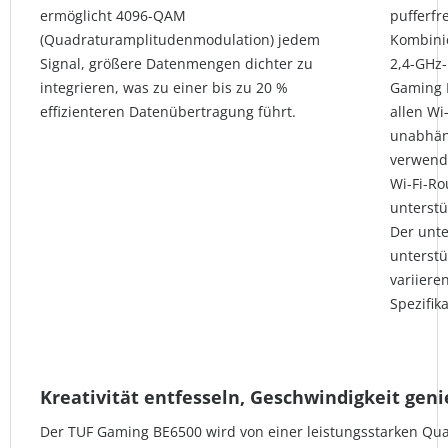
ermöglicht 4096-QAM
pufferfr
(Quadraturamplitudenmodulation) jedem
Kombini
Signal, größere Datenmengen dichter zu
2,4-GHz
integrieren, was zu einer bis zu 20 %
Gaming B
effizienteren Datenübertragung führt.
allen Wi
unabhän
verwende
Wi-Fi-Ro
unterstü
Der unt
unterstü
variiere
Spezifik
Kreativität entfesseln, Geschwindigkeit gen
Der TUF Gaming BE6500 wird von einer leistungsstarken Qu